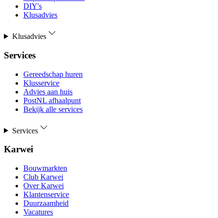
DIY's
Klusadvies
Klusadvies
Services
Gereedschap huren
Klusservice
Advies aan huis
PostNL afhaalpunt
Bekijk alle services
Services
Karwei
Bouwmarkten
Club Karwei
Over Karwei
Klantenservice
Duurzaamheid
Vacatures