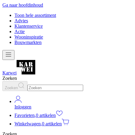
Ga naar hoofdinhoud
Toon hele assortiment
Advies
Klantenservice
Actie
Wooninspiratie
Bouwmarkten
Karwei
Zoeken
Zoeken
Inloggen
Favorieten
,
0 artikelen
Winkelwagen
,
0 artikelen
Zoeken