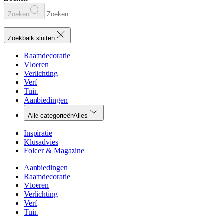
Zoeken
Zoekbalk sluiten
Raamdecoratie
Vloeren
Verlichting
Verf
Tuin
Aanbiedingen
Alle categorieën
Alles
Inspiratie
Klusadvies
Folder & Magazine
Aanbiedingen
Raamdecoratie
Vloeren
Verlichting
Verf
Tuin