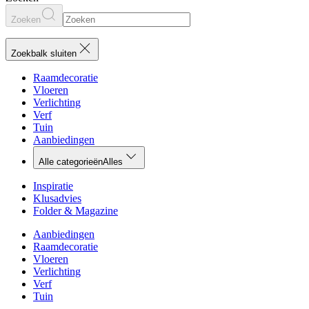
Zoeken
Zoekbalk sluiten
Raamdecoratie
Vloeren
Verlichting
Verf
Tuin
Aanbiedingen
Alle categorieën
Alles
Inspiratie
Klusadvies
Folder & Magazine
Aanbiedingen
Raamdecoratie
Vloeren
Verlichting
Verf
Tuin