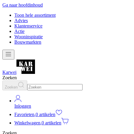
Ga naar hoofdinhoud
Toon hele assortiment
Advies
Klantenservice
Actie
Wooninspiratie
Bouwmarkten
Karwei
Zoeken
Zoeken
Inloggen
Favorieten
,
0 artikelen
Winkelwagen
,
0 artikelen
Zoeken