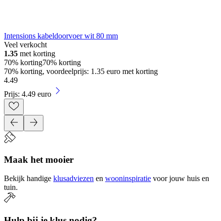
Intensions kabeldoorvoer wit 80 mm
Veel verkocht
1.35
met korting
70% korting
70% korting
70% korting, voordeelprijs: 1.35 euro met korting
4
.
49
Prijs: 4.49 euro
Maak het mooier
Bekijk handige
klusadviezen
en
wooninspiratie
voor jouw huis en
tuin.
Hulp bij je klus nodig?