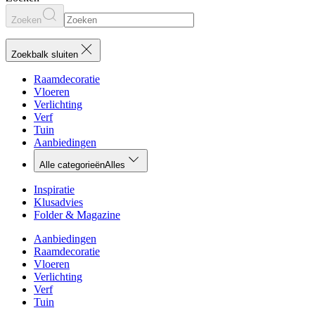
Zoeken
Zoekbalk sluiten
Raamdecoratie
Vloeren
Verlichting
Verf
Tuin
Aanbiedingen
Alle categorieën
Alles
Inspiratie
Klusadvies
Folder & Magazine
Aanbiedingen
Raamdecoratie
Vloeren
Verlichting
Verf
Tuin