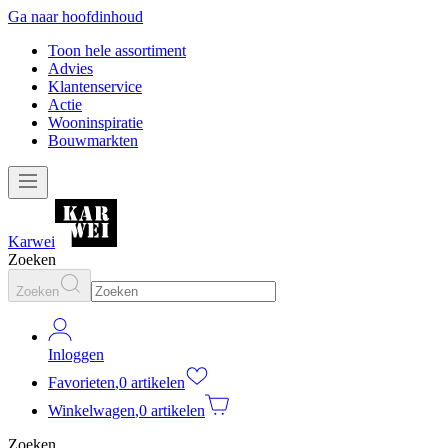
Ga naar hoofdinhoud
Toon hele assortiment
Advies
Klantenservice
Actie
Wooninspiratie
Bouwmarkten
Karwei
Zoeken
Zoeken
Inloggen
Favorieten
,
0 artikelen
Winkelwagen
,
0 artikelen
Zoeken