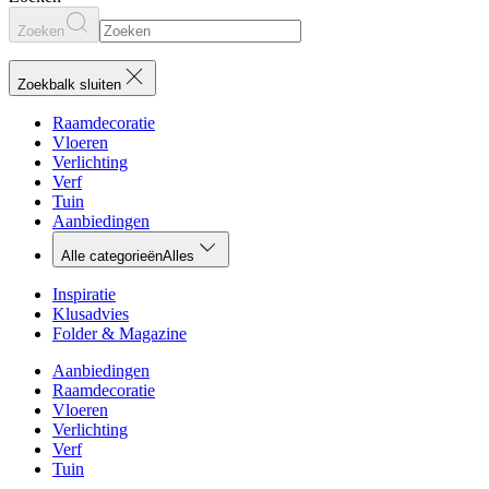
Zoeken
Zoekbalk sluiten
Raamdecoratie
Vloeren
Verlichting
Verf
Tuin
Aanbiedingen
Alle categorieën
Alles
Inspiratie
Klusadvies
Folder & Magazine
Aanbiedingen
Raamdecoratie
Vloeren
Verlichting
Verf
Tuin