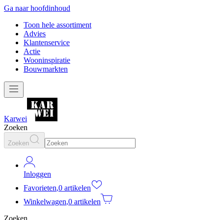
Ga naar hoofdinhoud
Toon hele assortiment
Advies
Klantenservice
Actie
Wooninspiratie
Bouwmarkten
Karwei
Zoeken
Zoeken
Inloggen
Favorieten
,
0 artikelen
Winkelwagen
,
0 artikelen
Zoeken