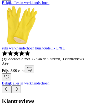
Bekijk alles in werkhandschoen
suki werkhandschoen huishoudelijk L/XL
(
3
)
Beoordeeld met 3.7 van de 5 sterren, 3 klantreviews
3
.
99
Prijs: 3.99 euro
Bekijk alles in werkhandschoen
Klantreviews