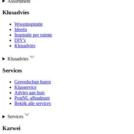
Assortiment
Klusadvies
Wooninspiratie
Ideeën
Inspiratie per ruimte
DIY's
Klusadvies
Klusadvies
Services
Gereedschap huren
Klusservice
Advies aan huis
PostNL afhaalpunt
Bekijk alle services
Services
Karwei