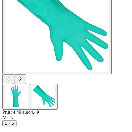
Prijs: 4.49 euro
4
.
49
Maat
:
L
S