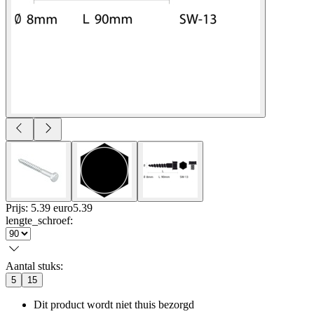
Prijs: 5.39 euro
5
.
39
lengte_schroef
:
Aantal stuks
:
5
15
Dit product wordt niet thuis bezorgd