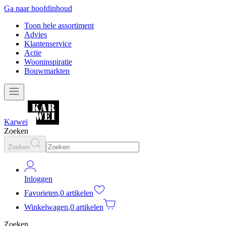
Ga naar hoofdinhoud
Toon hele assortiment
Advies
Klantenservice
Actie
Wooninspiratie
Bouwmarkten
Karwei
Zoeken
Zoeken
Inloggen
Favorieten
,
0 artikelen
Winkelwagen
,
0 artikelen
Zoeken