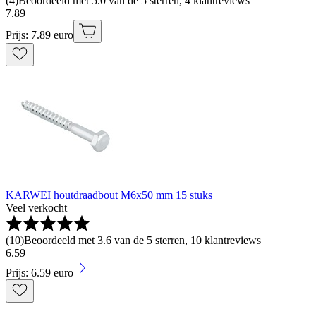
(
4
)
Beoordeeld met 5.0 van de 5 sterren, 4 klantreviews
7
.
89
Prijs: 7.89 euro
KARWEI houtdraadbout M6x50 mm 15 stuks
Veel verkocht
(
10
)
Beoordeeld met 3.6 van de 5 sterren, 10 klantreviews
6
.
59
Prijs: 6.59 euro