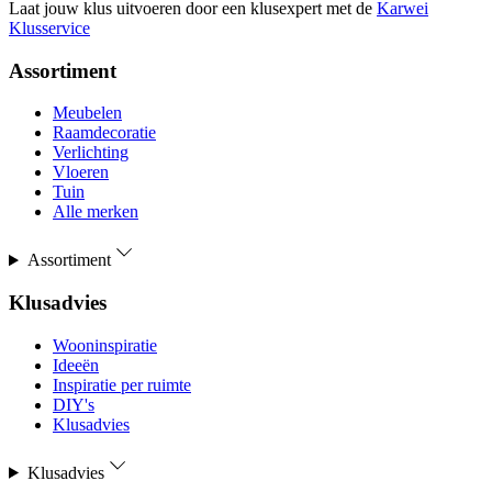
Laat jouw klus uitvoeren door een klusexpert met de
Karwei
Klusservice
Assortiment
Meubelen
Raamdecoratie
Verlichting
Vloeren
Tuin
Alle merken
Assortiment
Klusadvies
Wooninspiratie
Ideeën
Inspiratie per ruimte
DIY's
Klusadvies
Klusadvies