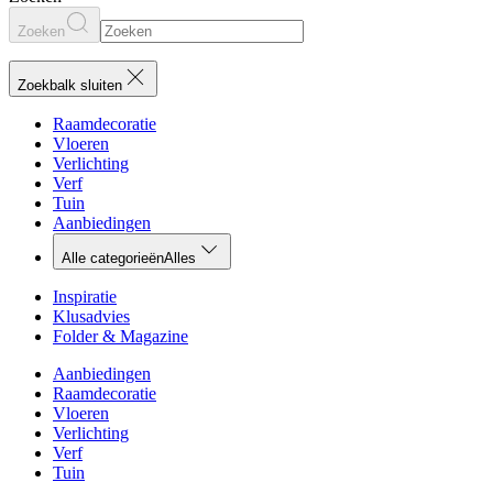
Zoeken
Zoekbalk sluiten
Raamdecoratie
Vloeren
Verlichting
Verf
Tuin
Aanbiedingen
Alle categorieën
Alles
Inspiratie
Klusadvies
Folder & Magazine
Aanbiedingen
Raamdecoratie
Vloeren
Verlichting
Verf
Tuin