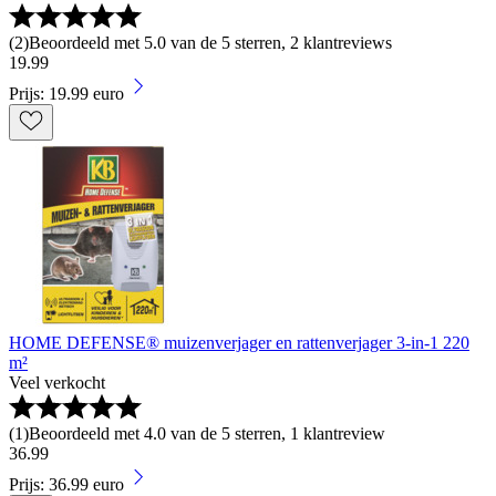
(
2
)
Beoordeeld met 5.0 van de 5 sterren, 2 klantreviews
19
.
99
Prijs: 19.99 euro
HOME DEFENSE® muizenverjager en rattenverjager 3-in-1 220
m²
Veel verkocht
(
1
)
Beoordeeld met 4.0 van de 5 sterren, 1 klantreview
36
.
99
Prijs: 36.99 euro