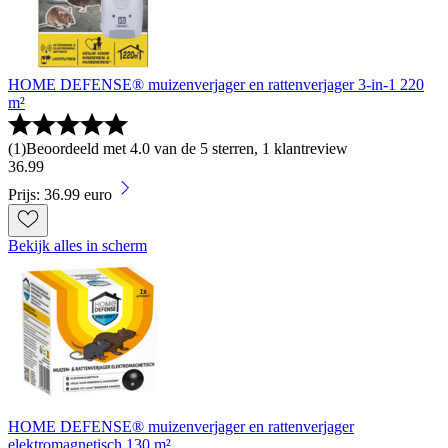
HOME DEFENSE® muizenverjager en rattenverjager 3-in-1 220
m²
(
1
)
Beoordeeld met 4.0 van de 5 sterren, 1 klantreview
36
.
99
Prijs: 36.99 euro
Bekijk alles in scherm
HOME DEFENSE® muizenverjager en rattenverjager
elektromagnetisch 130 m²