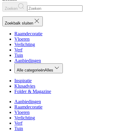
Zoeken
Zoekbalk sluiten
Raamdecoratie
Vloeren
Verlichting
Verf
Tuin
Aanbiedingen
Alle categorieën
Alles
Inspiratie
Klusadvies
Folder & Magazine
Aanbiedingen
Raamdecoratie
Vloeren
Verlichting
Verf
Tuin