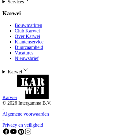
Services
Karwei
Bouwmarkten
Club Karwei
Over Karwei
Klantenservice
Duurzaamheid
Vacatures
Nieuwsbrief
Karwei
Karwei
©
2026
Intergamma B.V.
-
Algemene voorwaarden
-
Privacy en veiligheid