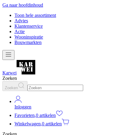
Ga naar hoofdinhoud
Toon hele assortiment
Advies
Klantenservice
Actie
Wooninspiratie
Bouwmarkten
Karwei
Zoeken
Zoeken
Inloggen
Favorieten
,
0 artikelen
Winkelwagen
,
0 artikelen
Zoeken