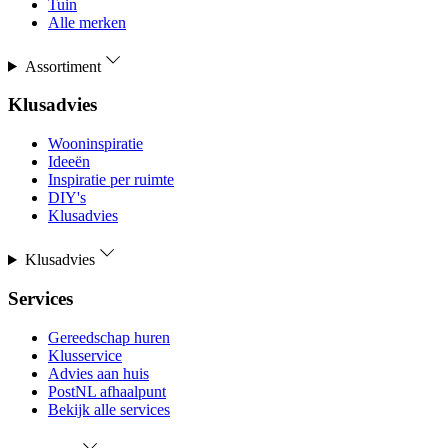
Tuin
Alle merken
Assortiment
Klusadvies
Wooninspiratie
Ideeën
Inspiratie per ruimte
DIY's
Klusadvies
Klusadvies
Services
Gereedschap huren
Klusservice
Advies aan huis
PostNL afhaalpunt
Bekijk alle services