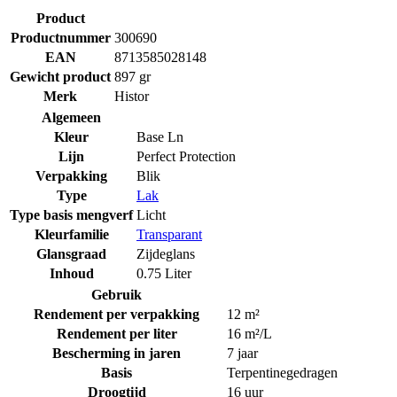
Product
Productnummer
300690
EAN
8713585028148
Gewicht product
897 gr
Merk
Histor
Algemeen
Kleur
Base Ln
Lijn
Perfect Protection
Verpakking
Blik
Type
Lak
Type basis mengverf
Licht
Kleurfamilie
Transparant
Glansgraad
Zijdeglans
Inhoud
0.75 Liter
Gebruik
Rendement per verpakking
12 m²
Rendement per liter
16 m²/L
Bescherming in jaren
7 jaar
Basis
Terpentinegedragen
Droogtijd
16 uur