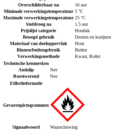
Overschilderbaar na
16 uur
Minimale verwerkingstemperatuur
5 °C
Maximale verwerkingstemperatuur
25 °C
Stofdroog na
1.5 uur
Prijslijst categorie
Houtlak
Beoogd gebruik
Deuren en kozijnen
Materiaal van doeloppervlak
Hout
Binnen/buitengebruik
Buiten
Verwerkingsmethode
Kwast
,
Roller
Technische kenmerken
Antislip
Nee
Roestwerend
Nee
Etiketinformatie
Gevarenpictogrammen
Signaalwoord
Waarschuwing