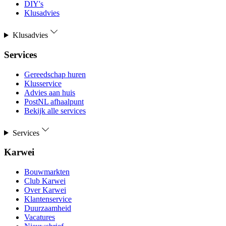
DIY's
Klusadvies
Klusadvies
Services
Gereedschap huren
Klusservice
Advies aan huis
PostNL afhaalpunt
Bekijk alle services
Services
Karwei
Bouwmarkten
Club Karwei
Over Karwei
Klantenservice
Duurzaamheid
Vacatures