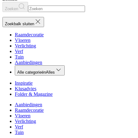
Zoeken
Zoekbalk sluiten
Raamdecoratie
Vloeren
Verlichting
Verf
Tuin
Aanbiedingen
Alle categorieën
Alles
Inspiratie
Klusadvies
Folder & Magazine
Aanbiedingen
Raamdecoratie
Vloeren
Verlichting
Verf
Tuin