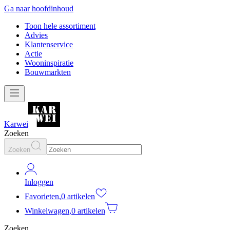
Ga naar hoofdinhoud
Toon hele assortiment
Advies
Klantenservice
Actie
Wooninspiratie
Bouwmarkten
Karwei
Zoeken
Zoeken
Inloggen
Favorieten
,
0 artikelen
Winkelwagen
,
0 artikelen
Zoeken