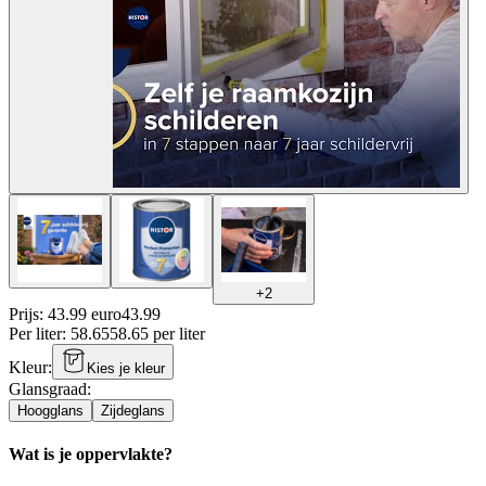
+
2
Prijs: 43.99 euro
43
.
99
Per
liter
:
58.65
58.65
per
liter
Kleur
:
Kies je kleur
Glansgraad
:
Hoogglans
Zijdeglans
Wat is je oppervlakte?