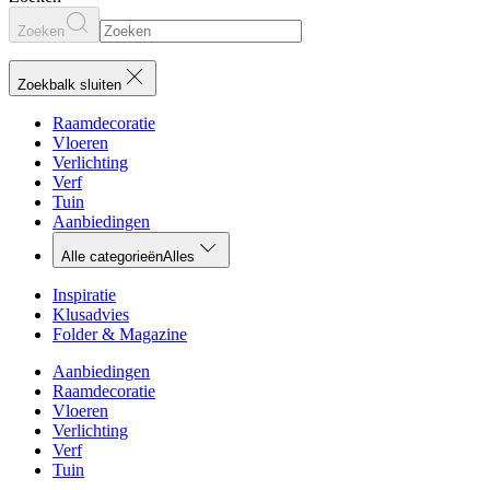
Zoeken
Zoekbalk sluiten
Raamdecoratie
Vloeren
Verlichting
Verf
Tuin
Aanbiedingen
Alle categorieën
Alles
Inspiratie
Klusadvies
Folder & Magazine
Aanbiedingen
Raamdecoratie
Vloeren
Verlichting
Verf
Tuin