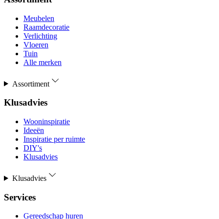
Meubelen
Raamdecoratie
Verlichting
Vloeren
Tuin
Alle merken
Assortiment
Klusadvies
Wooninspiratie
Ideeën
Inspiratie per ruimte
DIY's
Klusadvies
Klusadvies
Services
Gereedschap huren