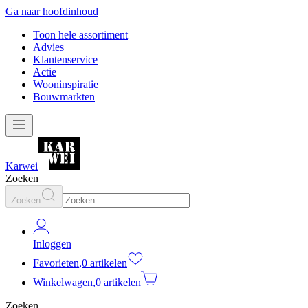
Ga naar hoofdinhoud
Toon hele assortiment
Advies
Klantenservice
Actie
Wooninspiratie
Bouwmarkten
Karwei
Zoeken
Zoeken
Inloggen
Favorieten
,
0 artikelen
Winkelwagen
,
0 artikelen
Zoeken