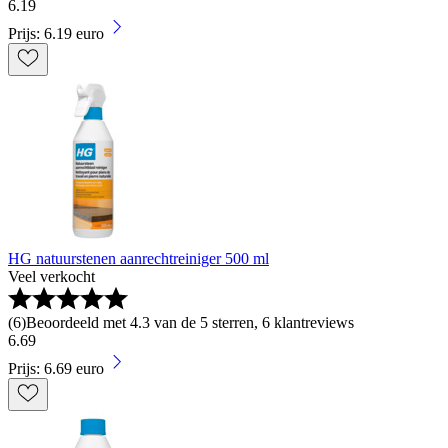
6
.
19
Prijs: 6.19 euro
HG natuurstenen aanrechtreiniger 500 ml
Veel verkocht
(
6
)
Beoordeeld met 4.3 van de 5 sterren, 6 klantreviews
6
.
69
Prijs: 6.69 euro