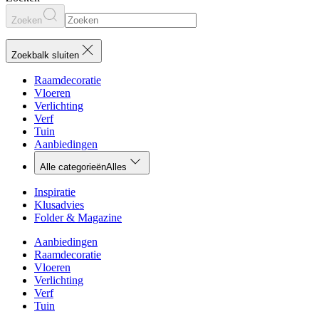
Zoeken
Zoekbalk sluiten
Raamdecoratie
Vloeren
Verlichting
Verf
Tuin
Aanbiedingen
Alle categorieën
Alles
Inspiratie
Klusadvies
Folder & Magazine
Aanbiedingen
Raamdecoratie
Vloeren
Verlichting
Verf
Tuin