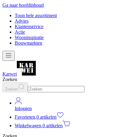
Ga naar hoofdinhoud
Toon hele assortiment
Advies
Klantenservice
Actie
Wooninspiratie
Bouwmarkten
Karwei
Zoeken
Zoeken
Inloggen
Favorieten
,
0 artikelen
Winkelwagen
,
0 artikelen
Zoeken