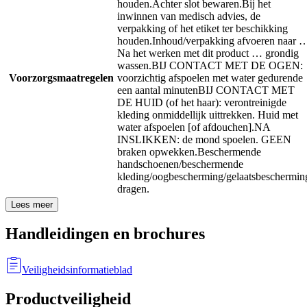
houden.
Achter slot bewaren.
Bij het
inwinnen van medisch advies, de
verpakking of het etiket ter beschikking
houden.
Inhoud/verpakking afvoeren naar 
Na het werken met dit product … grondig
wassen.
BIJ CONTACT MET DE OGEN:
Voorzorgsmaatregelen
voorzichtig afspoelen met water gedurende
een aantal minuten
BIJ CONTACT MET
DE HUID (of het haar): verontreinigde
kleding onmiddellijk uittrekken. Huid met
water afspoelen [of afdouchen].
NA
INSLIKKEN: de mond spoelen. GEEN
braken opwekken.
Beschermende
handschoenen/beschermende
kleding/oogbescherming/gelaatsbeschermin
dragen.
Lees meer
Handleidingen en brochures
Veiligheidsinformatieblad
Productveiligheid