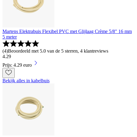
Martens Elektrabuis Flexibel PVC met Glijlaag Crème 5/8" 16 mm
5 meter
(
4
)
Beoordeeld met 5.0 van de 5 sterren, 4 klantreviews
4
.
29
Prijs: 4.29 euro
Bekijk alles in kabelbuis