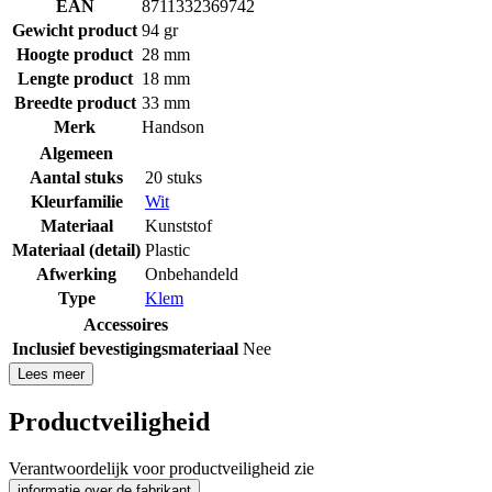
EAN
8711332369742
Gewicht product
94 gr
Hoogte product
28 mm
Lengte product
18 mm
Breedte product
33 mm
Merk
Handson
Algemeen
Aantal stuks
20 stuks
Kleurfamilie
Wit
Materiaal
Kunststof
Materiaal (detail)
Plastic
Afwerking
Onbehandeld
Type
Klem
Accessoires
Inclusief bevestigingsmateriaal
Nee
Lees meer
Productveiligheid
Verantwoordelijk voor productveiligheid zie
informatie over de fabrikant