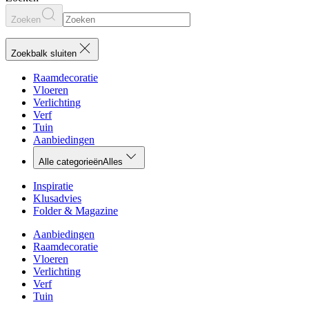
Zoeken
Zoekbalk sluiten
Raamdecoratie
Vloeren
Verlichting
Verf
Tuin
Aanbiedingen
Alle categorieën
Alles
Inspiratie
Klusadvies
Folder & Magazine
Aanbiedingen
Raamdecoratie
Vloeren
Verlichting
Verf
Tuin