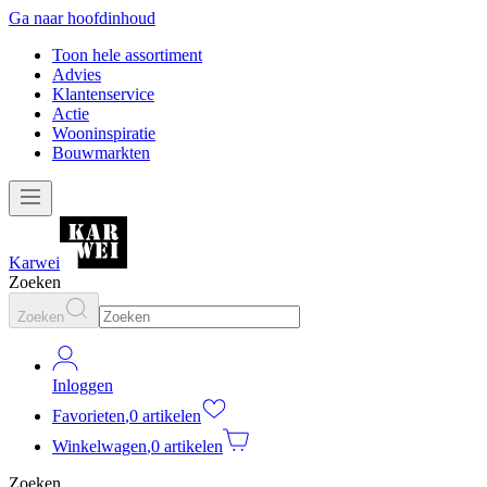
Ga naar hoofdinhoud
Toon hele assortiment
Advies
Klantenservice
Actie
Wooninspiratie
Bouwmarkten
Karwei
Zoeken
Zoeken
Inloggen
Favorieten
,
0 artikelen
Winkelwagen
,
0 artikelen
Zoeken