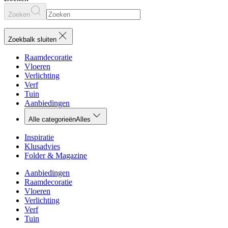
Zoeken
Zoekbalk sluiten
Raamdecoratie
Vloeren
Verlichting
Verf
Tuin
Aanbiedingen
Alle categorieën
Alles
Inspiratie
Klusadvies
Folder & Magazine
Aanbiedingen
Raamdecoratie
Vloeren
Verlichting
Verf
Tuin