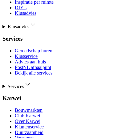
Inspiratie per ruimte
DIY's
Klusadvies
Klusadvies
Services
Gereedschap huren
Klusservice
Advies aan huis
PostNL afhaalpunt
Bekijk alle services
Services
Karwei
Bouwmarkten
Club Karwei
Over Karwei
Klantenservice
Duurzaamheid
Vacatures