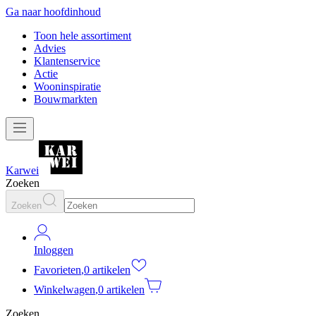
Ga naar hoofdinhoud
Toon hele assortiment
Advies
Klantenservice
Actie
Wooninspiratie
Bouwmarkten
Karwei
Zoeken
Zoeken
Inloggen
Favorieten
,
0 artikelen
Winkelwagen
,
0 artikelen
Zoeken