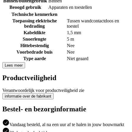
Binnen/buitengebruik
Binnen
Beoogd gebruik
Apparaten en toestellen
Technische kenmerken
Toepassing elektrische
Tussen wandcontactdoos en
bedrading
toestel
Kabeldikte
1,5 mm
Snoerlengte
5 m
Hittebestendig
Nee
Voorbedrade buis
Nee
Type aarde
Niet geaard
Lees meer
Productveiligheid
Verantwoordelijk voor productveiligheid zie
informatie over de fabrikant
Bestel- en bezorginformatie
Vandaag besteld, al na een uur af te halen in jouw bouwmarkt