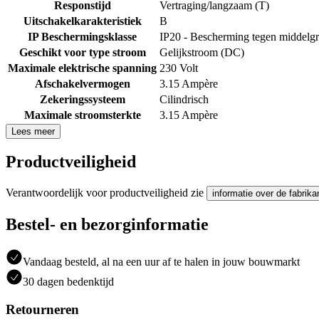
Responstijd
Vertraging/langzaam (T)
Uitschakelkarakteristiek
B
IP Beschermingsklasse
IP20 - Bescherming tegen middelgr
Geschikt voor type stroom
Gelijkstroom (DC)
Maximale elektrische spanning
230 Volt
Afschakelvermogen
3.15 Ampère
Zekeringssysteem
Cilindrisch
Maximale stroomsterkte
3.15 Ampère
Lees meer
Productveiligheid
Verantwoordelijk voor productveiligheid zie
informatie over de fabrika
Bestel- en bezorginformatie
Vandaag besteld, al na een uur af te halen in jouw bouwmarkt
30 dagen bedenktijd
Retourneren