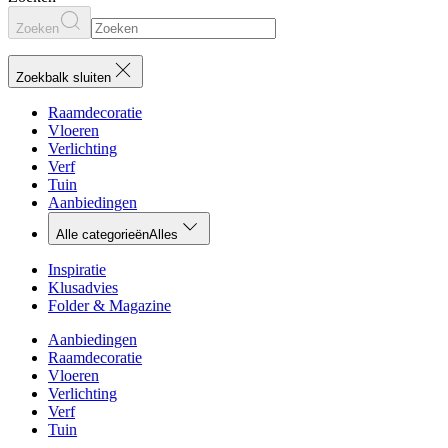
Zoeken
Zoekbalk sluiten
Raamdecoratie
Vloeren
Verlichting
Verf
Tuin
Aanbiedingen
Alle categorieën
Alles
Inspiratie
Klusadvies
Folder & Magazine
Aanbiedingen
Raamdecoratie
Vloeren
Verlichting
Verf
Tuin