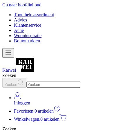
Ga naar hoofdinhoud
Toon hele assortiment
Advies
Klantenservice
Actie
Wooninspiratie
Bouwmarkten
Karwei
Zoeken
Zoeken
Inloggen
Favorieten
,
0 artikelen
Winkelwagen
,
0 artikelen
Zoeken