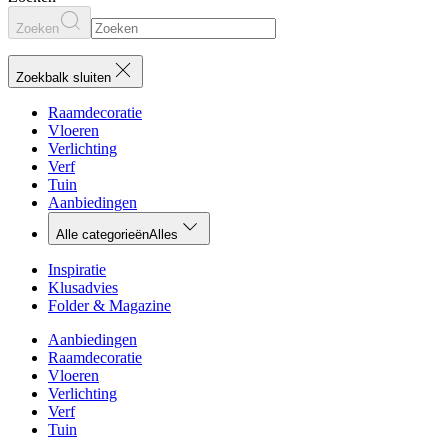
Zoeken
Zoekbalk sluiten
Raamdecoratie
Vloeren
Verlichting
Verf
Tuin
Aanbiedingen
Alle categorieën
Alles
Inspiratie
Klusadvies
Folder & Magazine
Aanbiedingen
Raamdecoratie
Vloeren
Verlichting
Verf
Tuin