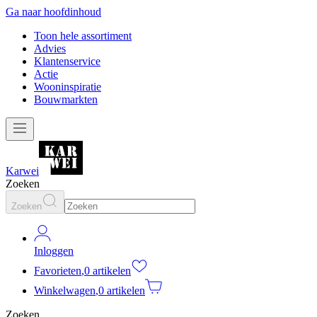
Ga naar hoofdinhoud
Toon hele assortiment
Advies
Klantenservice
Actie
Wooninspiratie
Bouwmarkten
Karwei
Zoeken
Zoeken
Inloggen
Favorieten
,
0 artikelen
Winkelwagen
,
0 artikelen
Zoeken