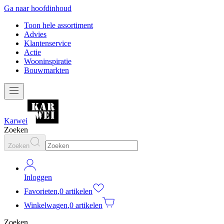
Ga naar hoofdinhoud
Toon hele assortiment
Advies
Klantenservice
Actie
Wooninspiratie
Bouwmarkten
Karwei
Zoeken
Zoeken
Inloggen
Favorieten
,
0 artikelen
Winkelwagen
,
0 artikelen
Zoeken