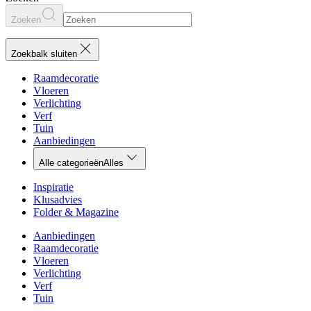
Zoeken
Zoekbalk sluiten
Raamdecoratie
Vloeren
Verlichting
Verf
Tuin
Aanbiedingen
Alle categorieën
Alles
Inspiratie
Klusadvies
Folder & Magazine
Aanbiedingen
Raamdecoratie
Vloeren
Verlichting
Verf
Tuin