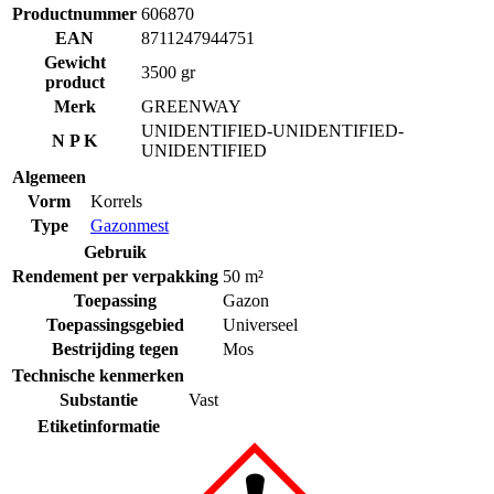
Productnummer
606870
EAN
8711247944751
Gewicht
3500 gr
product
Merk
GREENWAY
UNIDENTIFIED-UNIDENTIFIED-
N P K
UNIDENTIFIED
Algemeen
Vorm
Korrels
Type
Gazonmest
Gebruik
Rendement per verpakking
50 m²
Toepassing
Gazon
Toepassingsgebied
Universeel
Bestrijding tegen
Mos
Technische kenmerken
Substantie
Vast
Etiketinformatie