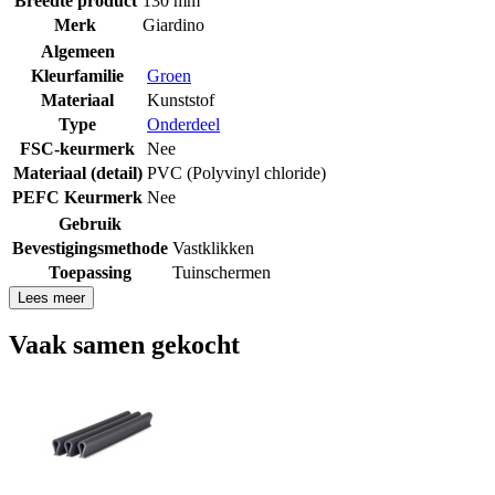
Breedte product
130 mm
Merk
Giardino
Algemeen
Kleurfamilie
Groen
Materiaal
Kunststof
Type
Onderdeel
FSC-keurmerk
Nee
Materiaal (detail)
PVC (Polyvinyl chloride)
PEFC Keurmerk
Nee
Gebruik
Bevestigingsmethode
Vastklikken
Toepassing
Tuinschermen
Lees meer
Vaak samen gekocht