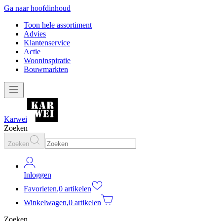
Ga naar hoofdinhoud
Toon hele assortiment
Advies
Klantenservice
Actie
Wooninspiratie
Bouwmarkten
Karwei
Zoeken
Zoeken
Inloggen
Favorieten
,
0 artikelen
Winkelwagen
,
0 artikelen
Zoeken