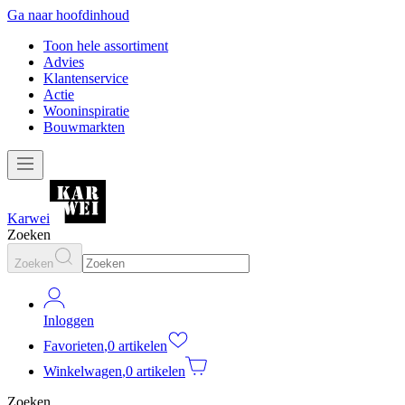
Ga naar hoofdinhoud
Toon hele assortiment
Advies
Klantenservice
Actie
Wooninspiratie
Bouwmarkten
Karwei
Zoeken
Zoeken
Inloggen
Favorieten
,
0 artikelen
Winkelwagen
,
0 artikelen
Zoeken