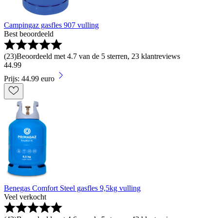
Campingaz gasfles 907 vulling
Best beoordeeld
(
23
)
Beoordeeld met 4.7 van de 5 sterren, 23 klantreviews
44
.
99
Prijs: 44.99 euro
Benegas Comfort Steel gasfles 9,5kg vulling
Veel verkocht