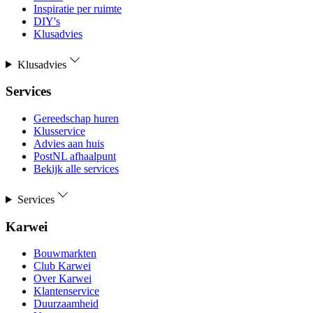
Inspiratie per ruimte
DIY's
Klusadvies
Klusadvies
Services
Gereedschap huren
Klusservice
Advies aan huis
PostNL afhaalpunt
Bekijk alle services
Services
Karwei
Bouwmarkten
Club Karwei
Over Karwei
Klantenservice
Duurzaamheid