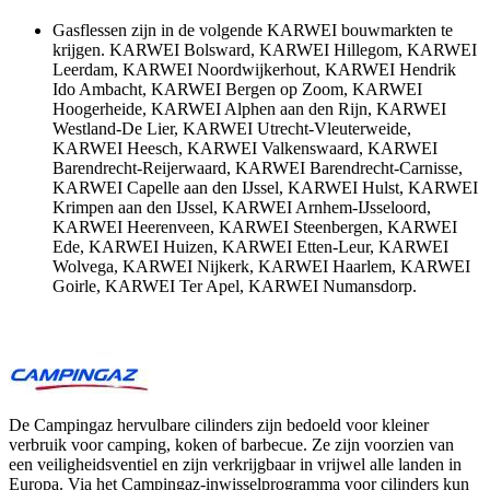
Gasflessen zijn in de volgende KARWEI bouwmarkten te
krijgen. KARWEI Bolsward, KARWEI Hillegom, KARWEI
Leerdam, KARWEI Noordwijkerhout, KARWEI Hendrik
Ido Ambacht, KARWEI Bergen op Zoom, KARWEI
Hoogerheide, KARWEI Alphen aan den Rijn, KARWEI
Westland-De Lier, KARWEI Utrecht-Vleuterweide,
KARWEI Heesch, KARWEI Valkenswaard, KARWEI
Barendrecht-Reijerwaard, KARWEI Barendrecht-Carnisse,
KARWEI Capelle aan den IJssel, KARWEI Hulst, KARWEI
Krimpen aan den IJssel, KARWEI Arnhem-IJsseloord,
KARWEI Heerenveen, KARWEI Steenbergen, KARWEI
Ede, KARWEI Huizen, KARWEI Etten-Leur, KARWEI
Wolvega, KARWEI Nijkerk, KARWEI Haarlem, KARWEI
Goirle, KARWEI Ter Apel, KARWEI Numansdorp.
De Campingaz hervulbare cilinders zijn bedoeld voor kleiner
verbruik voor camping, koken of barbecue. Ze zijn voorzien van
een veiligheidsventiel en zijn verkrijgbaar in vrijwel alle landen in
Europa. Via het Campingaz-inwisselprogramma voor cilinders kun