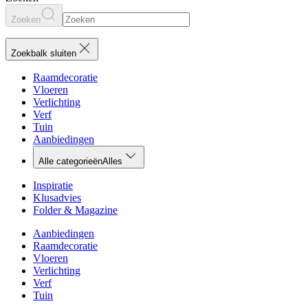
Zoeken
Zoekbalk sluiten
Raamdecoratie
Vloeren
Verlichting
Verf
Tuin
Aanbiedingen
Alle categorieën
Alles
Inspiratie
Klusadvies
Folder & Magazine
Aanbiedingen
Raamdecoratie
Vloeren
Verlichting
Verf
Tuin