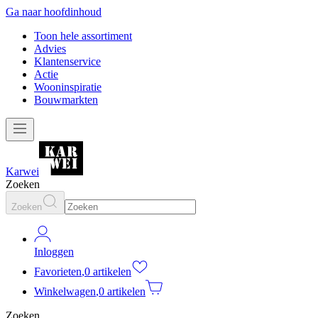
Ga naar hoofdinhoud
Toon hele assortiment
Advies
Klantenservice
Actie
Wooninspiratie
Bouwmarkten
Karwei
Zoeken
Zoeken
Inloggen
Favorieten
,
0 artikelen
Winkelwagen
,
0 artikelen
Zoeken