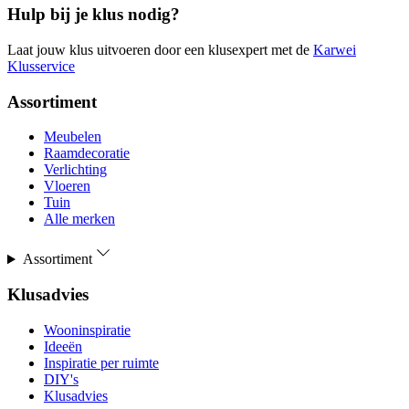
Hulp bij je klus nodig?
Laat jouw klus uitvoeren door een klusexpert met de
Karwei
Klusservice
Assortiment
Meubelen
Raamdecoratie
Verlichting
Vloeren
Tuin
Alle merken
Assortiment
Klusadvies
Wooninspiratie
Ideeën
Inspiratie per ruimte
DIY's
Klusadvies