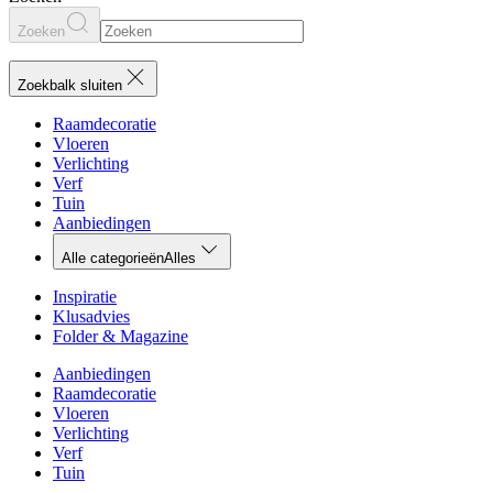
Zoeken
Zoekbalk sluiten
Raamdecoratie
Vloeren
Verlichting
Verf
Tuin
Aanbiedingen
Alle categorieën
Alles
Inspiratie
Klusadvies
Folder & Magazine
Aanbiedingen
Raamdecoratie
Vloeren
Verlichting
Verf
Tuin