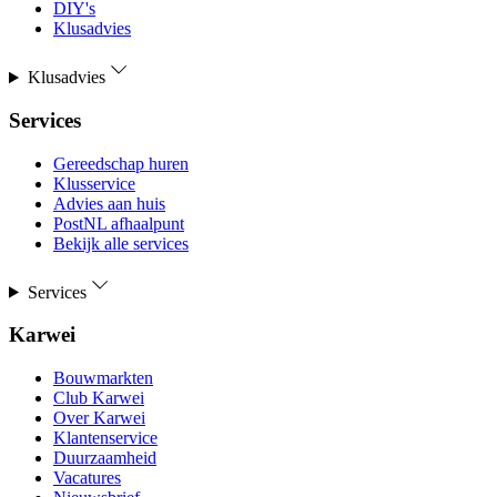
DIY's
Klusadvies
Klusadvies
Services
Gereedschap huren
Klusservice
Advies aan huis
PostNL afhaalpunt
Bekijk alle services
Services
Karwei
Bouwmarkten
Club Karwei
Over Karwei
Klantenservice
Duurzaamheid
Vacatures