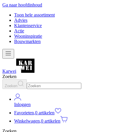
Ga naar hoofdinhoud
Toon hele assortiment
Advies
Klantenservice
Actie
Wooninspiratie
Bouwmarkten
Karwei
Zoeken
Zoeken
Inloggen
Favorieten
,
0 artikelen
Winkelwagen
,
0 artikelen
Zoeken