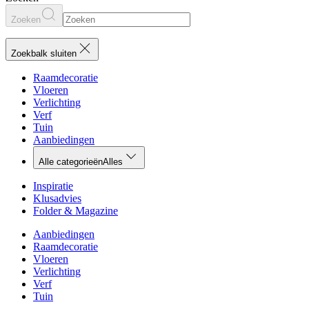
Zoeken
Zoekbalk sluiten
Raamdecoratie
Vloeren
Verlichting
Verf
Tuin
Aanbiedingen
Alle categorieën
Alles
Inspiratie
Klusadvies
Folder & Magazine
Aanbiedingen
Raamdecoratie
Vloeren
Verlichting
Verf
Tuin