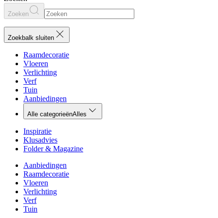
Zoeken
Zoekbalk sluiten
Raamdecoratie
Vloeren
Verlichting
Verf
Tuin
Aanbiedingen
Alle categorieën
Alles
Inspiratie
Klusadvies
Folder & Magazine
Aanbiedingen
Raamdecoratie
Vloeren
Verlichting
Verf
Tuin