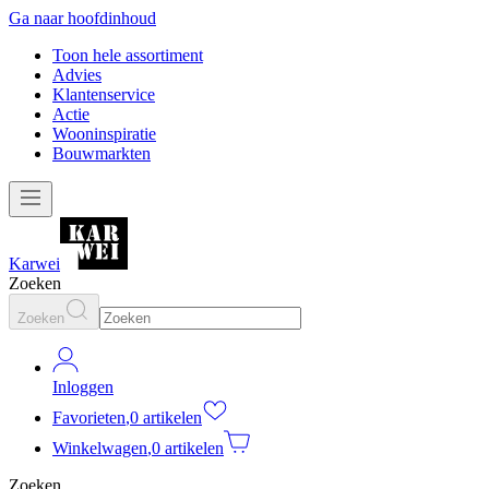
Ga naar hoofdinhoud
Toon hele assortiment
Advies
Klantenservice
Actie
Wooninspiratie
Bouwmarkten
Karwei
Zoeken
Zoeken
Inloggen
Favorieten
,
0 artikelen
Winkelwagen
,
0 artikelen
Zoeken