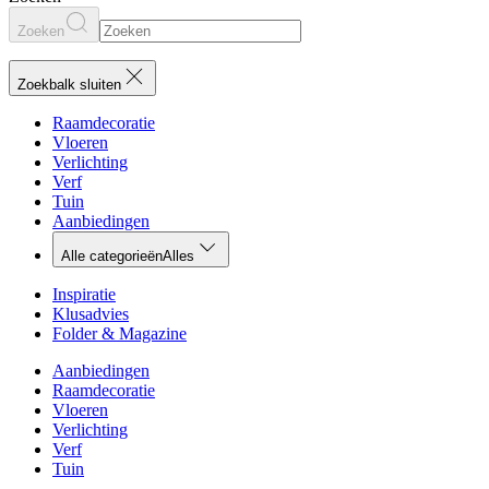
Zoeken
Zoekbalk sluiten
Raamdecoratie
Vloeren
Verlichting
Verf
Tuin
Aanbiedingen
Alle categorieën
Alles
Inspiratie
Klusadvies
Folder & Magazine
Aanbiedingen
Raamdecoratie
Vloeren
Verlichting
Verf
Tuin