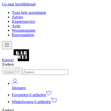
Ga naar hoofdinhoud
Toon hele assortiment
Advies
Klantenservice
Actie
Wooninspiratie
Bouwmarkten
Karwei
Zoeken
Zoeken
Inloggen
Favorieten
,
0 artikelen
Winkelwagen
,
0 artikelen
Zoeken