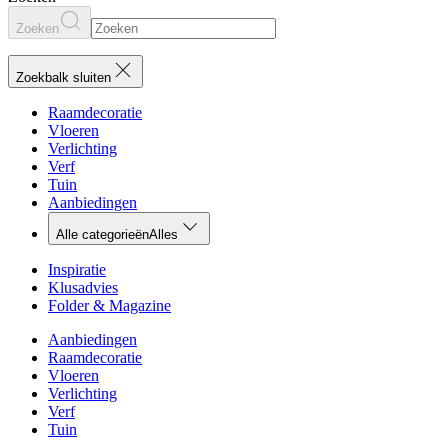
Zoeken
Zoekbalk sluiten
Raamdecoratie
Vloeren
Verlichting
Verf
Tuin
Aanbiedingen
Alle categorieën
Alles
Inspiratie
Klusadvies
Folder & Magazine
Aanbiedingen
Raamdecoratie
Vloeren
Verlichting
Verf
Tuin