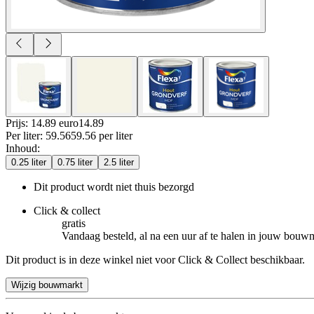
Prijs: 14.89 euro
14
.
89
Per
liter
:
59.56
59.56
per
liter
Inhoud
:
0.25 liter
0.75 liter
2.5 liter
Dit product wordt niet thuis bezorgd
Click & collect
gratis
Vandaag besteld, al na een uur af te halen in jouw bouw
Dit product is in deze winkel niet voor Click & Collect beschikbaar.
Wijzig bouwmarkt