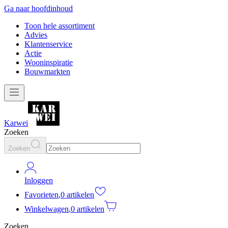
Ga naar hoofdinhoud
Toon hele assortiment
Advies
Klantenservice
Actie
Wooninspiratie
Bouwmarkten
Karwei
Zoeken
Zoeken
Inloggen
Favorieten
,
0 artikelen
Winkelwagen
,
0 artikelen
Zoeken