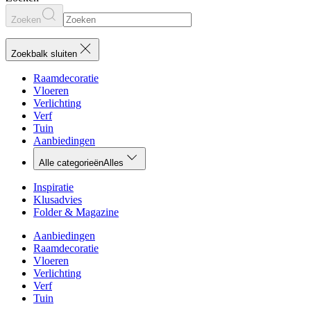
Zoeken
Zoekbalk sluiten
Raamdecoratie
Vloeren
Verlichting
Verf
Tuin
Aanbiedingen
Alle categorieën
Alles
Inspiratie
Klusadvies
Folder & Magazine
Aanbiedingen
Raamdecoratie
Vloeren
Verlichting
Verf
Tuin