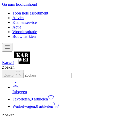
Ga naar hoofdinhoud
Toon hele assortiment
Advies
Klantenservice
Actie
Wooninspiratie
Bouwmarkten
Karwei
Zoeken
Zoeken
Inloggen
Favorieten
,
0 artikelen
Winkelwagen
,
0 artikelen
Zoeken