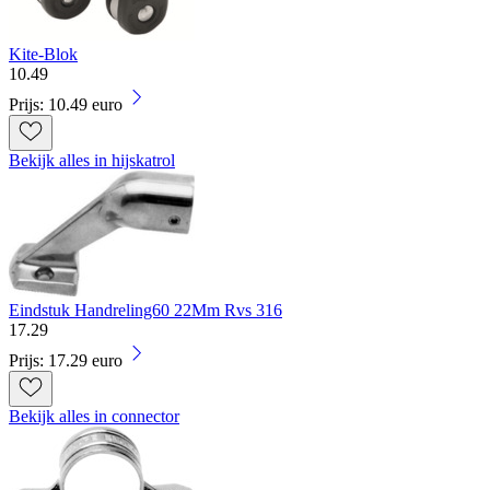
Kite-Blok
10
.
49
Prijs: 10.49 euro
Bekijk alles in hijskatrol
Eindstuk Handreling60 22Mm Rvs 316
17
.
29
Prijs: 17.29 euro
Bekijk alles in connector