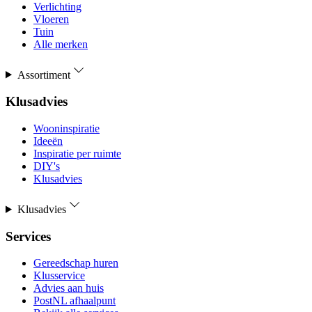
Verlichting
Vloeren
Tuin
Alle merken
Assortiment
Klusadvies
Wooninspiratie
Ideeën
Inspiratie per ruimte
DIY's
Klusadvies
Klusadvies
Services
Gereedschap huren
Klusservice
Advies aan huis
PostNL afhaalpunt