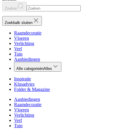
Zoeken
Zoekbalk sluiten
Raamdecoratie
Vloeren
Verlichting
Verf
Tuin
Aanbiedingen
Alle categorieën
Alles
Inspiratie
Klusadvies
Folder & Magazine
Aanbiedingen
Raamdecoratie
Vloeren
Verlichting
Verf
Tuin