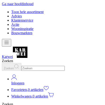
Ga naar hoofdinhoud
Toon hele assortiment
Advies
Klantenservice
Actie
Wooninspiratie
Bouwmarkten
Karwei
Zoeken
Zoeken
Inloggen
Favorieten
,
0 artikelen
Winkelwagen
,
0 artikelen
Zoeken