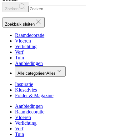
Zoeken
Zoekbalk sluiten
Raamdecoratie
Vloeren
Verlichting
Verf
Tuin
Aanbiedingen
Alle categorieën
Alles
Inspiratie
Klusadvies
Folder & Magazine
Aanbiedingen
Raamdecoratie
Vloeren
Verlichting
Verf
Tuin