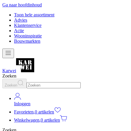
Ga naar hoofdinhoud
Toon hele assortiment
Advies
Klantenservice
Actie
Wooninspiratie
Bouwmarkten
Karwei
Zoeken
Zoeken
Inloggen
Favorieten
,
0 artikelen
Winkelwagen
,
0 artikelen
Zoeken