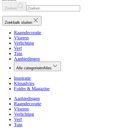
Zoeken
Zoekbalk sluiten
Raamdecoratie
Vloeren
Verlichting
Verf
Tuin
Aanbiedingen
Alle categorieën
Alles
Inspiratie
Klusadvies
Folder & Magazine
Aanbiedingen
Raamdecoratie
Vloeren
Verlichting
Verf
Tuin