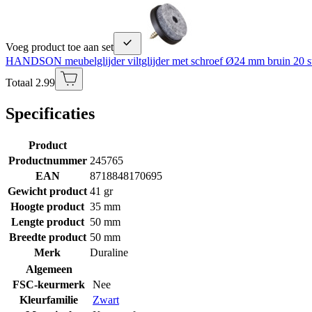
Voeg product toe aan set
HANDSON meubelglijder viltglijder met schroef Ø24 mm bruin 20 s
Totaal 2.99
Specificaties
Product
Productnummer
245765
EAN
8718848170695
Gewicht product
41 gr
Hoogte product
35 mm
Lengte product
50 mm
Breedte product
50 mm
Merk
Duraline
Algemeen
FSC-keurmerk
Nee
Kleurfamilie
Zwart