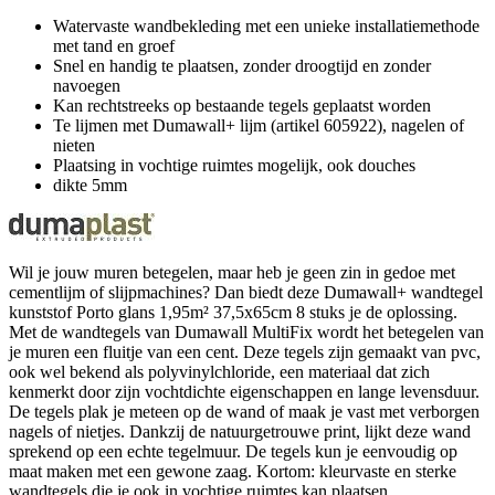
Watervaste wandbekleding met een unieke installatiemethode
met tand en groef
Snel en handig te plaatsen, zonder droogtijd en zonder
navoegen
Kan rechtstreeks op bestaande tegels geplaatst worden
Te lijmen met Dumawall+ lijm (artikel 605922), nagelen of
nieten
Plaatsing in vochtige ruimtes mogelijk, ook douches
dikte 5mm
Wil je jouw muren betegelen, maar heb je geen zin in gedoe met
cementlijm of slijpmachines? Dan biedt deze Dumawall+ wandtegel
kunststof Porto glans 1,95m² 37,5x65cm 8 stuks je de oplossing.
Met de wandtegels van Dumawall MultiFix wordt het betegelen van
je muren een fluitje van een cent. Deze tegels zijn gemaakt van pvc,
ook wel bekend als polyvinylchloride, een materiaal dat zich
kenmerkt door zijn vochtdichte eigenschappen en lange levensduur.
De tegels plak je meteen op de wand of maak je vast met verborgen
nagels of nietjes. Dankzij de natuurgetrouwe print, lijkt deze wand
sprekend op een echte tegelmuur. De tegels kun je eenvoudig op
maat maken met een gewone zaag. Kortom: kleurvaste en sterke
wandtegels die je ook in vochtige ruimtes kan plaatsen.