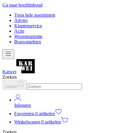
Ga naar hoofdinhoud
Toon hele assortiment
Advies
Klantenservice
Actie
Wooninspiratie
Bouwmarkten
Karwei
Zoeken
Zoeken
Inloggen
Favorieten
,
0 artikelen
Winkelwagen
,
0 artikelen
Zoeken