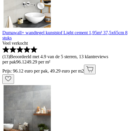
Dumawall+ wandtegel kunststof Light cement 1,95m² 37,5x65cm 8
stuks
Veel verkocht
(
13
)
Beoordeeld met 4.9 van de 5 sterren, 13 klantreviews
per pak
96
.
12
49.29 per m²
Prijs: 96.12 euro per pak, 49.29 euro per m2