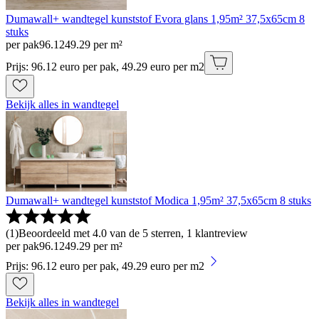
Dumawall+ wandtegel kunststof Evora glans 1,95m² 37,5x65cm 8
stuks
per pak
96
.
12
49.29 per m²
Prijs: 96.12 euro per pak, 49.29 euro per m2
Bekijk alles in wandtegel
Dumawall+ wandtegel kunststof Modica 1,95m² 37,5x65cm 8 stuks
(
1
)
Beoordeeld met 4.0 van de 5 sterren, 1 klantreview
per pak
96
.
12
49.29 per m²
Prijs: 96.12 euro per pak, 49.29 euro per m2
Bekijk alles in wandtegel