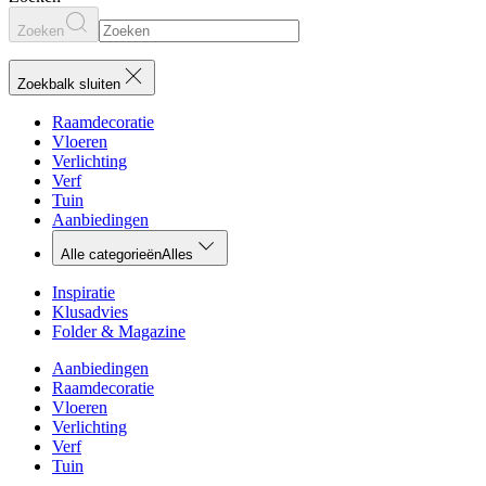
Zoeken
Zoekbalk sluiten
Raamdecoratie
Vloeren
Verlichting
Verf
Tuin
Aanbiedingen
Alle categorieën
Alles
Inspiratie
Klusadvies
Folder & Magazine
Aanbiedingen
Raamdecoratie
Vloeren
Verlichting
Verf
Tuin