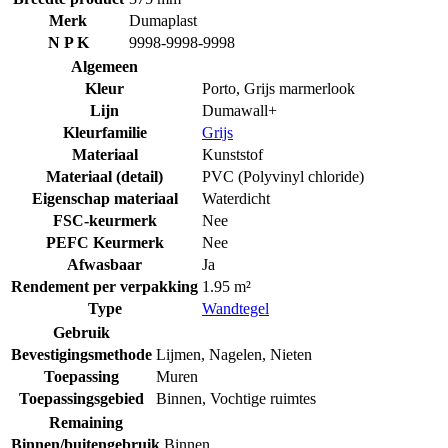
Merk
Dumaplast
N P K
9998-9998-9998
Algemeen
Kleur
Porto, Grijs marmerlook
Lijn
Dumawall+
Kleurfamilie
Grijs
Materiaal
Kunststof
Materiaal (detail)
PVC (Polyvinyl chloride)
Eigenschap materiaal
Waterdicht
FSC-keurmerk
Nee
PEFC Keurmerk
Nee
Afwasbaar
Ja
Rendement per verpakking
1.95 m²
Type
Wandtegel
Gebruik
Bevestigingsmethode
Lijmen
,
Nagelen
,
Nieten
Toepassing
Muren
Toepassingsgebied
Binnen
,
Vochtige ruimtes
Remaining
Binnen/buitengebruik
Binnen