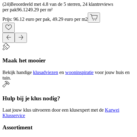
(
24
)
Beoordeeld met 4.8 van de 5 sterren, 24 klantreviews
per pak
96
.
12
49.29 per m²
Prijs: 96.12 euro per pak, 49.29 euro per m2
Maak het mooier
Bekijk handige
klusadviezen
en
wooninspiratie
voor jouw huis en
tuin.
Hulp bij je klus nodig?
Laat jouw klus uitvoeren door een klusexpert met de
Karwei
Klusservice
Assortiment