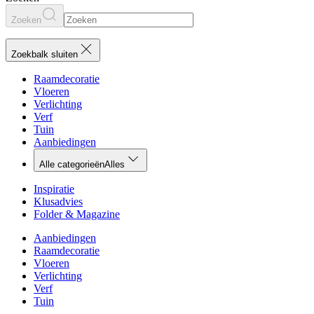
Zoeken
Zoekbalk sluiten
Raamdecoratie
Vloeren
Verlichting
Verf
Tuin
Aanbiedingen
Alle categorieën
Alles
Inspiratie
Klusadvies
Folder & Magazine
Aanbiedingen
Raamdecoratie
Vloeren
Verlichting
Verf
Tuin