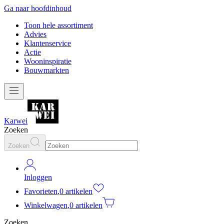
Ga naar hoofdinhoud
Toon hele assortiment
Advies
Klantenservice
Actie
Wooninspiratie
Bouwmarkten
Karwei
Zoeken
Zoeken
Inloggen
Favorieten
,
0 artikelen
Winkelwagen
,
0 artikelen
Zoeken