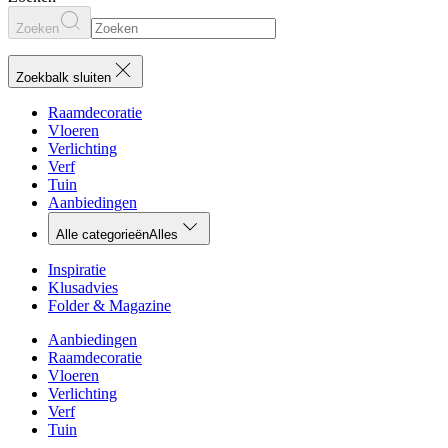
Zoeken
Zoekbalk sluiten
Raamdecoratie
Vloeren
Verlichting
Verf
Tuin
Aanbiedingen
Alle categorieën
Alles
Inspiratie
Klusadvies
Folder & Magazine
Aanbiedingen
Raamdecoratie
Vloeren
Verlichting
Verf
Tuin