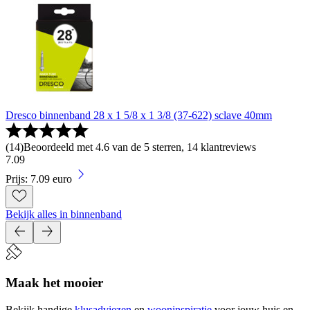
Dresco binnenband 28 x 1 5/8 x 1 3/8 (37-622) sclave 40mm
(
14
)
Beoordeeld met 4.6 van de 5 sterren, 14 klantreviews
7
.
09
Prijs: 7.09 euro
Bekijk alles in binnenband
Maak het mooier
Bekijk handige
klusadviezen
en
wooninspiratie
voor jouw huis en