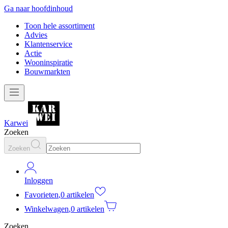
Ga naar hoofdinhoud
Toon hele assortiment
Advies
Klantenservice
Actie
Wooninspiratie
Bouwmarkten
Karwei
Zoeken
Zoeken
Inloggen
Favorieten
,
0 artikelen
Winkelwagen
,
0 artikelen
Zoeken