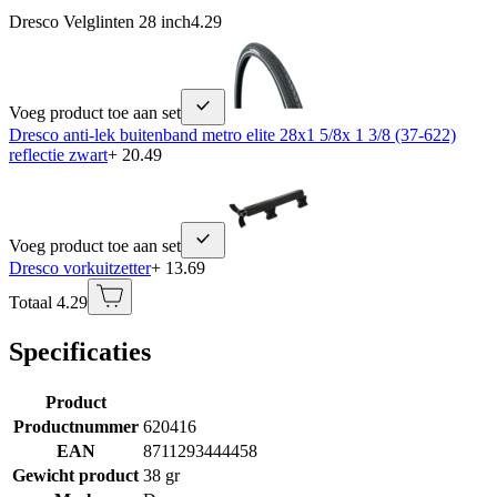
Dresco Velglinten 28 inch
4.29
Voeg product toe aan set
Dresco anti-lek buitenband metro elite 28x1 5/8x 1 3/8 (37-622)
reflectie zwart
+ 20.49
Voeg product toe aan set
Dresco vorkuitzetter
+ 13.69
Totaal 4.29
Specificaties
Product
Productnummer
620416
EAN
8711293444458
Gewicht product
38 gr