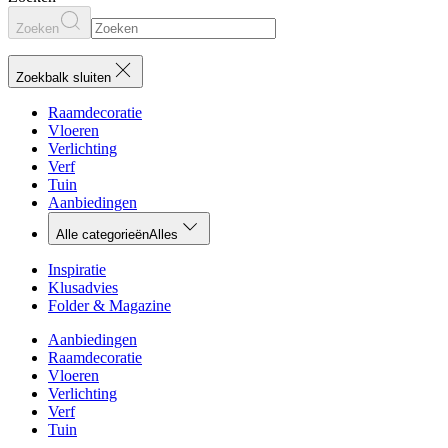
Zoeken
Zoekbalk sluiten
Raamdecoratie
Vloeren
Verlichting
Verf
Tuin
Aanbiedingen
Alle categorieën
Alles
Inspiratie
Klusadvies
Folder & Magazine
Aanbiedingen
Raamdecoratie
Vloeren
Verlichting
Verf
Tuin