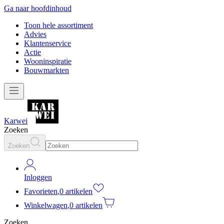
Ga naar hoofdinhoud
Toon hele assortiment
Advies
Klantenservice
Actie
Wooninspiratie
Bouwmarkten
Karwei
Zoeken
Zoeken
Inloggen
Favorieten
,
0 artikelen
Winkelwagen
,
0 artikelen
Zoeken