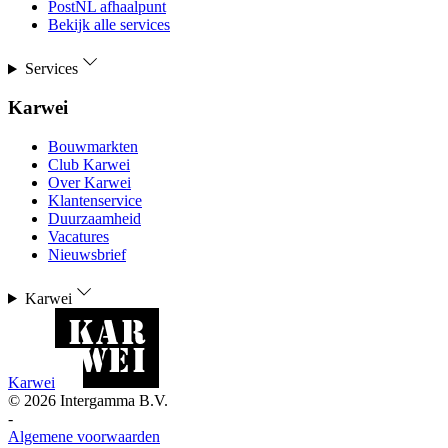
PostNL afhaalpunt
Bekijk alle services
Services
Karwei
Bouwmarkten
Club Karwei
Over Karwei
Klantenservice
Duurzaamheid
Vacatures
Nieuwsbrief
Karwei
Karwei
©
2026
Intergamma B.V.
-
Algemene voorwaarden