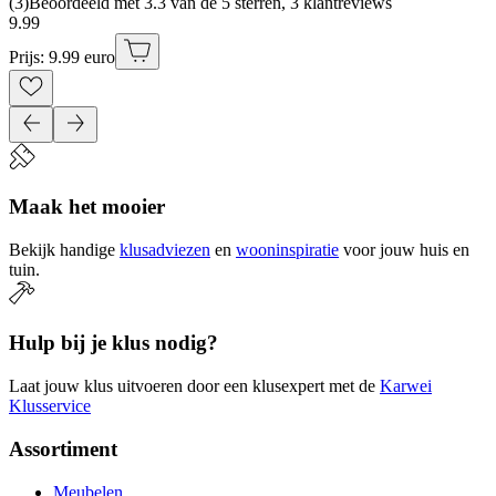
(
3
)
Beoordeeld met 3.3 van de 5 sterren, 3 klantreviews
9
.
99
Prijs: 9.99 euro
Maak het mooier
Bekijk handige
klusadviezen
en
wooninspiratie
voor jouw huis en
tuin.
Hulp bij je klus nodig?
Laat jouw klus uitvoeren door een klusexpert met de
Karwei
Klusservice
Assortiment
Meubelen