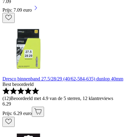
7
.
09
Prijs: 7.09 euro
Dresco binnenband 27.5/28/29 (40/62-584-635) dunlop 40mm
Best beoordeeld
(
12
)
Beoordeeld met 4.9 van de 5 sterren, 12 klantreviews
6
.
29
Prijs: 6.29 euro