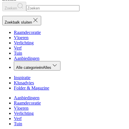
Zoeken
Zoekbalk sluiten
Raamdecoratie
Vloeren
Verlichting
Verf
Tuin
Aanbiedingen
Alle categorieën
Alles
Inspiratie
Klusadvies
Folder & Magazine
Aanbiedingen
Raamdecoratie
Vloeren
Verlichting
Verf
Tuin