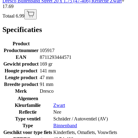
Dresco Buitenband Street 20 x 1.75 (47-406) Reflectie Zwart
+
17.69
Totaal 6.99
Specificaties
Product
Productnummer
105917
EAN
8711293444571
Gewicht product
169 gr
Hoogte product
141 mm
Lengte product
47 mm
Breedte product
91 mm
Merk
Dresco
Algemeen
Kleurfamilie
Zwart
Reflectie
Nee
Type ventiel
Schräder / Autoventiel (AV)
Type
Binnenband
Geschikt voor type fiets
Kinderfiets
,
Omafiets
,
Vouwfiets