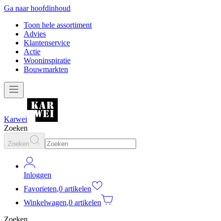
Ga naar hoofdinhoud
Toon hele assortiment
Advies
Klantenservice
Actie
Wooninspiratie
Bouwmarkten
Karwei
Zoeken
Zoeken
Inloggen
Favorieten
,
0 artikelen
Winkelwagen
,
0 artikelen
Zoeken