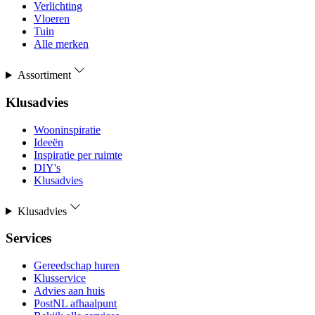
Verlichting
Vloeren
Tuin
Alle merken
Assortiment
Klusadvies
Wooninspiratie
Ideeën
Inspiratie per ruimte
DIY's
Klusadvies
Klusadvies
Services
Gereedschap huren
Klusservice
Advies aan huis
PostNL afhaalpunt