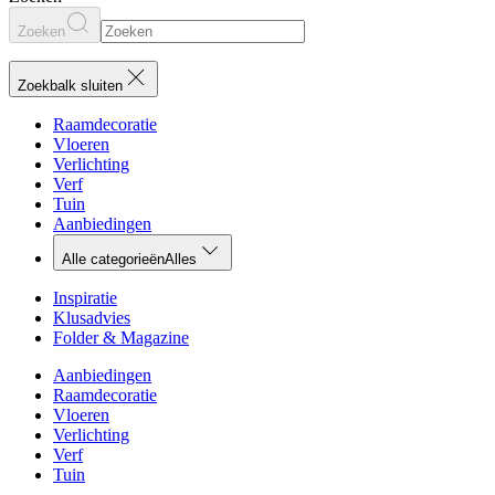
Zoeken
Zoekbalk sluiten
Raamdecoratie
Vloeren
Verlichting
Verf
Tuin
Aanbiedingen
Alle categorieën
Alles
Inspiratie
Klusadvies
Folder & Magazine
Aanbiedingen
Raamdecoratie
Vloeren
Verlichting
Verf
Tuin