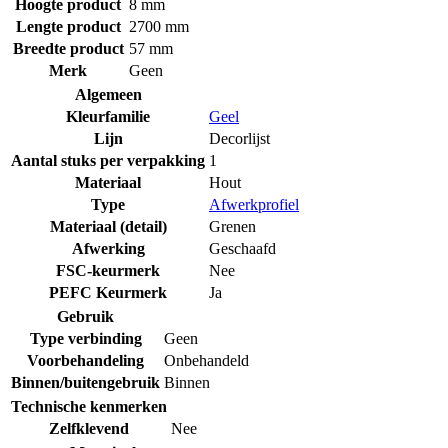
Hoogte product
8 mm
Lengte product
2700 mm
Breedte product
57 mm
Merk
Geen
Algemeen
Kleurfamilie
Geel
Lijn
Decorlijst
Aantal stuks per verpakking
1
Materiaal
Hout
Type
Afwerkprofiel
Materiaal (detail)
Grenen
Afwerking
Geschaafd
FSC-keurmerk
Nee
PEFC Keurmerk
Ja
Gebruik
Type verbinding
Geen
Voorbehandeling
Onbehandeld
Binnen/buitengebruik
Binnen
Technische kenmerken
Zelfklevend
Nee