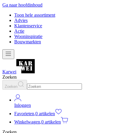
Ga naar hoofdinhoud
Toon hele assortiment
Advies
Klantenservice
Actie
Wooninspiratie
Bouwmarkten
Karwei
Zoeken
Zoeken
Inloggen
Favorieten
,
0 artikelen
Winkelwagen
,
0 artikelen
Zoeken