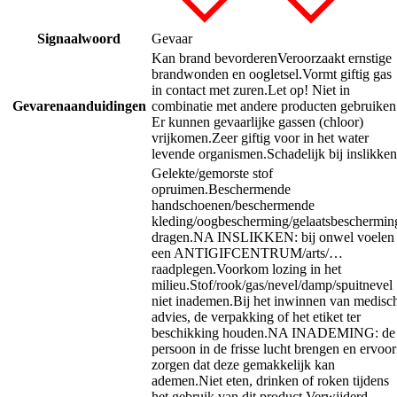
Signaalwoord
Gevaar
Kan brand bevorderen
Veroorzaakt ernstige
brandwonden en oogletsel.
Vormt giftig gas
in contact met zuren.
Let op! Niet in
Gevarenaanduidingen
combinatie met andere producten gebruiken
Er kunnen gevaarlijke gassen (chloor)
vrijkomen.
Zeer giftig voor in het water
levende organismen.
Schadelijk bij inslikken
Gelekte/gemorste stof
opruimen.
Beschermende
handschoenen/beschermende
kleding/oogbescherming/gelaatsbeschermin
dragen.
NA INSLIKKEN: bij onwel voelen
een ANTIGIFCENTRUM/arts/…
raadplegen.
Voorkom lozing in het
milieu.
Stof/rook/gas/nevel/damp/spuitnevel
niet inademen.
Bij het inwinnen van medisc
advies, de verpakking of het etiket ter
beschikking houden.
NA INADEMING: de
persoon in de frisse lucht brengen en ervoor
zorgen dat deze gemakkelijk kan
ademen.
Niet eten, drinken of roken tijdens
het gebruik van dit product.
Verwijderd