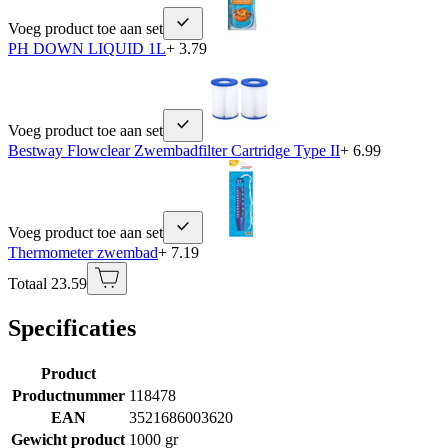
Voeg product toe aan set
PH DOWN LIQUID 1L
+ 3.79
Voeg product toe aan set
Bestway Flowclear Zwembadfilter Cartridge Type II
+ 6.99
Voeg product toe aan set
Thermometer zwembad
+ 7.19
Totaal 23.59
Specificaties
Product
Productnummer
118478
EAN
3521686003620
Gewicht product
1000 gr