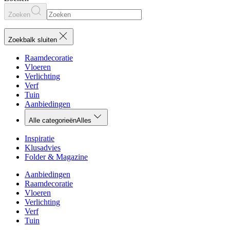
Zoeken
Zoekbalk sluiten
Raamdecoratie
Vloeren
Verlichting
Verf
Tuin
Aanbiedingen
Alle categorieën
Alles
Inspiratie
Klusadvies
Folder & Magazine
Aanbiedingen
Raamdecoratie
Vloeren
Verlichting
Verf
Tuin