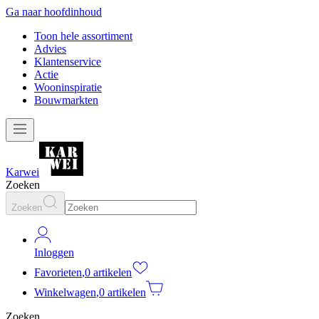
Ga naar hoofdinhoud
Toon hele assortiment
Advies
Klantenservice
Actie
Wooninspiratie
Bouwmarkten
Karwei
Zoeken
Zoeken
Inloggen
Favorieten
,
0 artikelen
Winkelwagen
,
0 artikelen
Zoeken