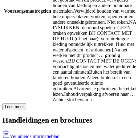
houden van kleding en andere brandbare
Voorzorgsmaatregelen
materialen.
Verwijderd houden van warmte,
hete oppervlakken, vonken, open vuur en
andere ontstekingsbronnen. Niet roken.
NA
INSLIKKEN: de mond spoelen. GEEN
braken opwekken.
BIJ CONTACT MET
DE HUID (of het haar): verontreinigde
kleding onmiddellijk uittrekken. Huid met
water afspoelen [of afdouchen].
Na het
werken met dit product … grondig
wassen.
BIJ CONTACT MET DE OGEN:
voorzichtig afspoelen met water gedurende
een aantal minuten
Buiten het bereik van
kinderen houden.
Alleen buiten of in een
goed geventileerde ruimte
gebruiken.
Alvorens te gebruiken, het etiket
lezen.
Inhoud/verpakking afvoeren naar …
Achter slot bewaren.
Lees meer
Handleidingen en brochures
Veiligheidsinformatieblad