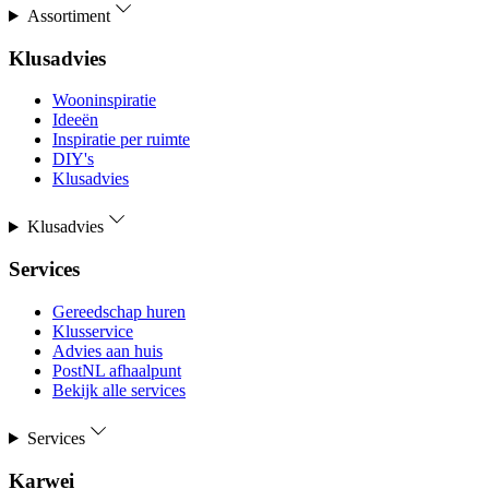
Assortiment
Klusadvies
Wooninspiratie
Ideeën
Inspiratie per ruimte
DIY's
Klusadvies
Klusadvies
Services
Gereedschap huren
Klusservice
Advies aan huis
PostNL afhaalpunt
Bekijk alle services
Services
Karwei