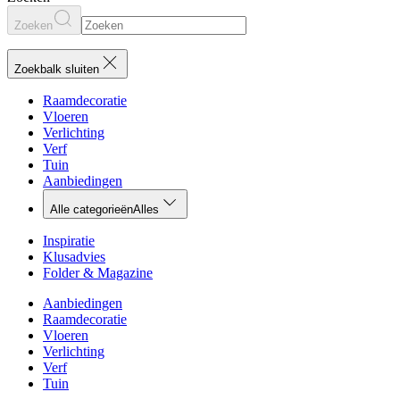
Zoeken
Zoekbalk sluiten
Raamdecoratie
Vloeren
Verlichting
Verf
Tuin
Aanbiedingen
Alle categorieën
Alles
Inspiratie
Klusadvies
Folder & Magazine
Aanbiedingen
Raamdecoratie
Vloeren
Verlichting
Verf
Tuin