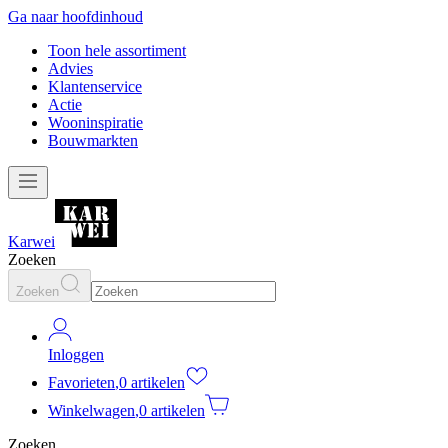
Ga naar hoofdinhoud
Toon hele assortiment
Advies
Klantenservice
Actie
Wooninspiratie
Bouwmarkten
Karwei
Zoeken
Zoeken
Inloggen
Favorieten
,
0 artikelen
Winkelwagen
,
0 artikelen
Zoeken