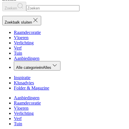
Zoeken
Zoekbalk sluiten
Raamdecoratie
Vloeren
Verlichting
Verf
Tuin
Aanbiedingen
Alle categorieën
Alles
Inspiratie
Klusadvies
Folder & Magazine
Aanbiedingen
Raamdecoratie
Vloeren
Verlichting
Verf
Tuin