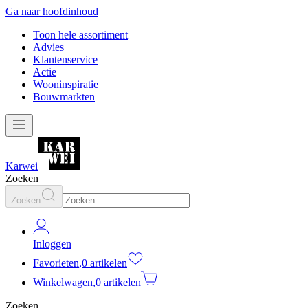
Ga naar hoofdinhoud
Toon hele assortiment
Advies
Klantenservice
Actie
Wooninspiratie
Bouwmarkten
Karwei
Zoeken
Zoeken
Inloggen
Favorieten
,
0 artikelen
Winkelwagen
,
0 artikelen
Zoeken