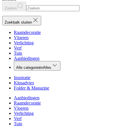
Zoeken
Zoekbalk sluiten
Raamdecoratie
Vloeren
Verlichting
Verf
Tuin
Aanbiedingen
Alle categorieën
Alles
Inspiratie
Klusadvies
Folder & Magazine
Aanbiedingen
Raamdecoratie
Vloeren
Verlichting
Verf
Tuin