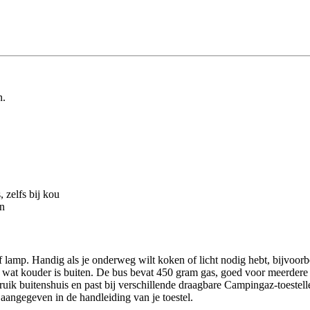
n.
 zelfs bij kou
en
f lamp. Handig als je onderweg wilt koken of licht nodig hebt, bijvoo
et wat kouder is buiten. De bus bevat 450 gram gas, goed voor meerde
ruik buitenshuis en past bij verschillende draagbare Campingaz-toestel
s aangegeven in de handleiding van je toestel.