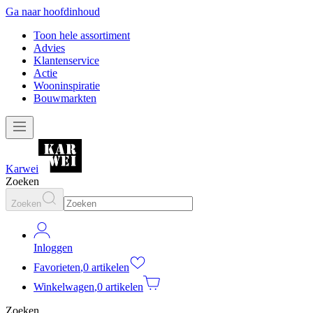
Ga naar hoofdinhoud
Toon hele assortiment
Advies
Klantenservice
Actie
Wooninspiratie
Bouwmarkten
Karwei
Zoeken
Zoeken
Inloggen
Favorieten
,
0 artikelen
Winkelwagen
,
0 artikelen
Zoeken