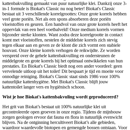
kattenbakvulling gemaakt van puur natuurlijke klei. Dankzij onze 3-
in-1 formule is Biokat's Classic nu nog beter! Biokat's Classic
bestaat uit 3 verschillende korrelgroottes: Onze grote korrels hebben
veel grote poriën. Net als een spons absorberen deze poriën
vloeistoffen en geuren. Een handvol van onze grote korrels heeft het
oppervlak van een heel voetbalveld! Onze medium korrels vormen
bijzonder sterke klonten. Want zodra deze korrelgrootte in contact
komt met vloeistoffen, nestelen de middelste korrels zich stevig
tegen elkaar aan en geven ze de klont die zich vormt een stabiele
houvast. Onze kleine korrels verhogen de reikwijdte. Ze worden
verspreid over de gehele kattenbakvulling en ondersteunen de
middelgrote en grote korrels bij het optimaal ontwikkelen van hun
prestaties. En Biokat's Classic biedt nog een ander voordeel: geen
vervelende uitloop uit het toilet! Dit bespaart je tijd en moeite voor
onnodige reiniging. Biokat's Classic staat sinds 1986 voor 100%
natuurlijke kattenhygiëne. Met Biokat's Classic blijft jouw
kattentoilet langer vers en hygiënisch schoon.
Wist je hoe Biokat's kattenbakvuling wordt geproduceerd?
Het grit van Biokat’s bestaat uit 100% natuurlijke klei uit
gecontroleerde open groeven in onze regio. Tijdens de mijnbouw
zorgen geologen ervoor dat fauna en flora in natuurlijk evenwicht
blijven. Na de ontginning hercultiveert Biokat’s alle gebieden,
waardoor waardevolle biotopen en gemengde bossen ontstaan. Voor