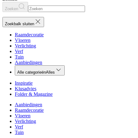
Zoeken
Zoekbalk sluiten
Raamdecoratie
Vloeren
Verlichting
Verf
Tuin
Aanbiedingen
Alle categorieën
Alles
Inspiratie
Klusadvies
Folder & Magazine
Aanbiedingen
Raamdecoratie
Vloeren
Verlichting
Verf
Tuin