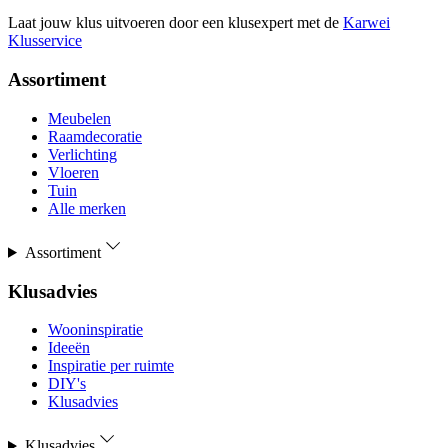
Laat jouw klus uitvoeren door een klusexpert met de
Karwei
Klusservice
Assortiment
Meubelen
Raamdecoratie
Verlichting
Vloeren
Tuin
Alle merken
Assortiment
Klusadvies
Wooninspiratie
Ideeën
Inspiratie per ruimte
DIY's
Klusadvies
Klusadvies