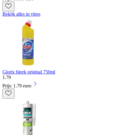
Bekijk alles in vlees
Glorix bleek original 750ml
1
.
79
Prijs: 1.79 euro