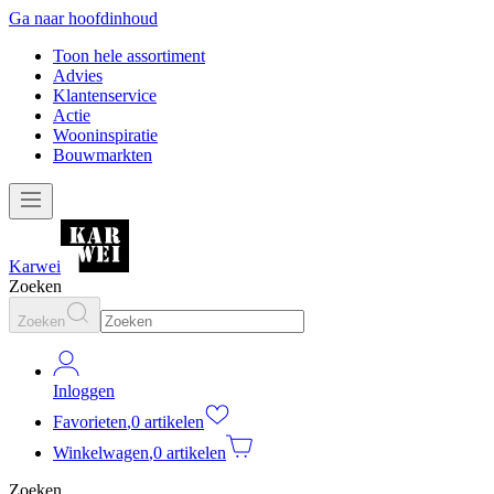
Ga naar hoofdinhoud
Toon hele assortiment
Advies
Klantenservice
Actie
Wooninspiratie
Bouwmarkten
Karwei
Zoeken
Zoeken
Inloggen
Favorieten
,
0 artikelen
Winkelwagen
,
0 artikelen
Zoeken