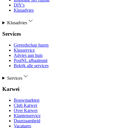
DIY's
Klusadvies
Klusadvies
Services
Gereedschap huren
Klusservice
Advies aan huis
PostNL afhaalpunt
Bekijk alle services
Services
Karwei
Bouwmarkten
Club Karwei
Over Karwei
Klantenservice
Duurzaamheid
Vacatures