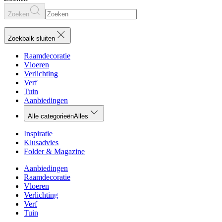
Zoeken
Zoekbalk sluiten
Raamdecoratie
Vloeren
Verlichting
Verf
Tuin
Aanbiedingen
Alle categorieën
Alles
Inspiratie
Klusadvies
Folder & Magazine
Aanbiedingen
Raamdecoratie
Vloeren
Verlichting
Verf
Tuin