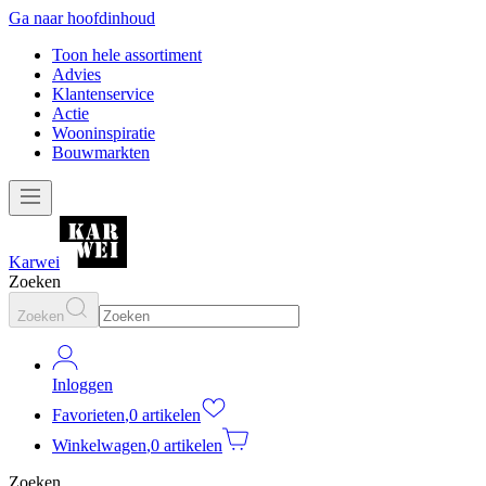
Ga naar hoofdinhoud
Toon hele assortiment
Advies
Klantenservice
Actie
Wooninspiratie
Bouwmarkten
Karwei
Zoeken
Zoeken
Inloggen
Favorieten
,
0 artikelen
Winkelwagen
,
0 artikelen
Zoeken