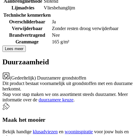
Aanbrengmethode
Stotend
Lijmadvies
Vliesbehanglijm
Technische kenmerken
Overschilderbaar
Ja
Verwijderbaar
Zonder resten droog verwijderbaar
Brandvertragend
Nee
Grammage
165 g/m²
Lees meer
Duurzaamheid
(Gedeeltelijk) Duurzamere grondstoffen
Dit product bestaat voornamelijk uit grondstoffen met een duurzame
herkomst.
Stap voor stap maken we ons assortiment steeds duurzamer. Meer
informatie over de
duurzamere keuze
.
Maak het mooier
Bekijk handige
klusadviezen
en
wooninspiratie
voor jouw huis en