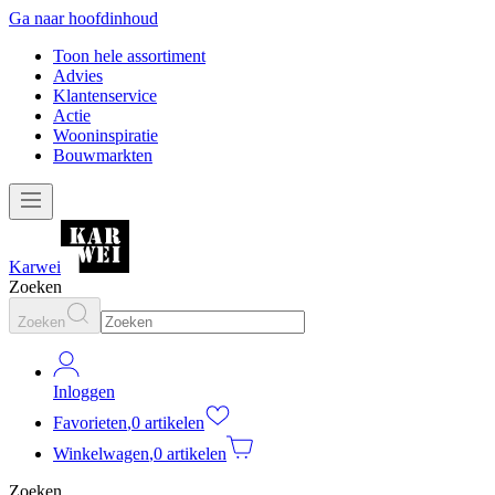
Ga naar hoofdinhoud
Toon hele assortiment
Advies
Klantenservice
Actie
Wooninspiratie
Bouwmarkten
Karwei
Zoeken
Zoeken
Inloggen
Favorieten
,
0 artikelen
Winkelwagen
,
0 artikelen
Zoeken