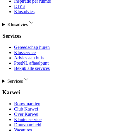
Inspiratie per ruimte
DIY's
Klusadvies
Klusadvies
Services
Gereedschap huren
Klusservice
Advies aan huis
PostNL afhaalpunt
Bekijk alle services
Services
Karwei
Bouwmarkten
Club Karwei
Over Karwei
Klantenservice
Duurzaamheid
Vacatures