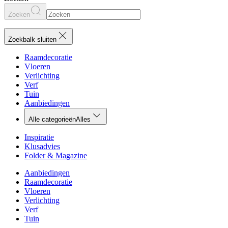
Zoeken
Zoekbalk sluiten
Raamdecoratie
Vloeren
Verlichting
Verf
Tuin
Aanbiedingen
Alle categorieën
Alles
Inspiratie
Klusadvies
Folder & Magazine
Aanbiedingen
Raamdecoratie
Vloeren
Verlichting
Verf
Tuin