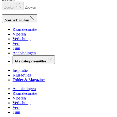
Zoeken
Zoekbalk sluiten
Raamdecoratie
Vloeren
Verlichting
Verf
Tuin
Aanbiedingen
Alle categorieën
Alles
Inspiratie
Klusadvies
Folder & Magazine
Aanbiedingen
Raamdecoratie
Vloeren
Verlichting
Verf
Tuin