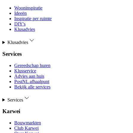
Wooninspiratie
Ideeën
Inspiratie per ruimte
DIY's
Klusadvies
Klusadvies
Services
Gereedschap huren
Klusservice
Advies aan huis
PostNL afhaalpunt
Bekijk alle services
Services
Karwei
Bouwmarkten
Club Karwei