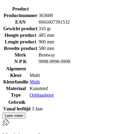
Product
Productnummer
363689
EAN
6941607391532
Gewicht product
310 gr
Hoogte product
485 mm
Lengte product
900 mm
Breedte product
580 mm
Merk
Bestway
N P K
9998-9998-9998
Algemeen
Kleur
Multi
Kleurfamilie
Multi
Materiaal
Kunststof
Type
Opblaasboot
Gebruik
Vanaf leeftijd
3 Jaar
Lees meer