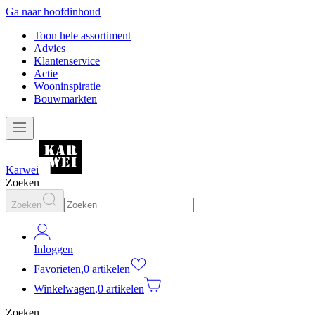
Ga naar hoofdinhoud
Toon hele assortiment
Advies
Klantenservice
Actie
Wooninspiratie
Bouwmarkten
Karwei
Zoeken
Zoeken
Inloggen
Favorieten
,
0 artikelen
Winkelwagen
,
0 artikelen
Zoeken