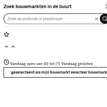
S
Zoek bouwmarkten in de buurt
Alle binnendeuren
Arne & Bodil binnendeur ABD518
satijnglas - extra wit afgelakt -
Rozenstraat 3
Vandaag open van {0} tot {1}
glaslat diep zwart
Vandaag gesloten
3772JH Amersfoort
+31 01234567
geselecteerd als mijn bouwmarkt
selecteer bouwmark
0
klantreview
review
Meer over deze bouwmarkt