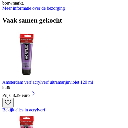
bouwmarkt.
Meer informatie over de bezorging
Vaak samen gekocht
Amsterdam verf acrylverf ultramarijnviolet 120 ml
8
.
39
Prijs: 8.39 euro
Bekijk alles in acrylverf