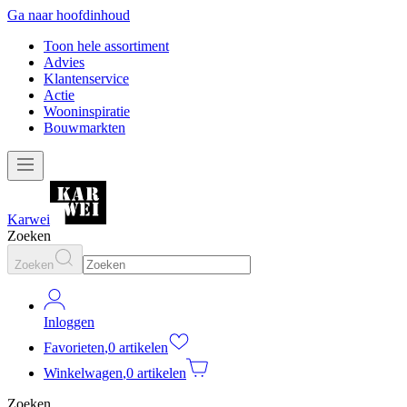
Ga naar hoofdinhoud
Toon hele assortiment
Advies
Klantenservice
Actie
Wooninspiratie
Bouwmarkten
Karwei
Zoeken
Zoeken
Inloggen
Favorieten
,
0 artikelen
Winkelwagen
,
0 artikelen
Zoeken