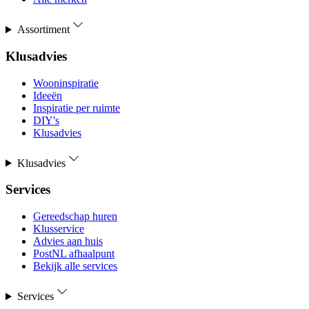
Assortiment
Klusadvies
Wooninspiratie
Ideeën
Inspiratie per ruimte
DIY's
Klusadvies
Klusadvies
Services
Gereedschap huren
Klusservice
Advies aan huis
PostNL afhaalpunt
Bekijk alle services
Services