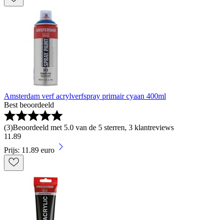
Amsterdam verf acrylverfspray primair cyaan 400ml
Best beoordeeld
(
3
)
Beoordeeld met 5.0 van de 5 sterren, 3 klantreviews
11
.
89
Prijs: 11.89 euro