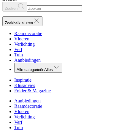
Zoeken
Zoekbalk sluiten
Raamdecoratie
Vloeren
Verlichting
Verf
Tuin
Aanbiedingen
Alle categorieën
Alles
Inspiratie
Klusadvies
Folder & Magazine
Aanbiedingen
Raamdecoratie
Vloeren
Verlichting
Verf
Tuin