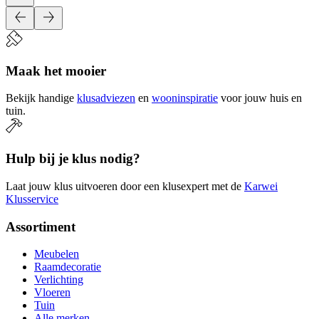
Maak het mooier
Bekijk handige
klusadviezen
en
wooninspiratie
voor jouw huis en
tuin.
Hulp bij je klus nodig?
Laat jouw klus uitvoeren door een klusexpert met de
Karwei
Klusservice
Assortiment
Meubelen
Raamdecoratie
Verlichting
Vloeren
Tuin
Alle merken