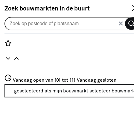
S
Zoek bouwmarkten in de buurt
Verf
Verkrijgbaarheid
Rozenstraat 3
Vandaag open van {0} tot {1}
Vandaag gesloten
3772JH Amersfoort
Verkrijgbaarheid
+31 01234567
geselecteerd als mijn bouwmarkt
selecteer bouwmar
Meer over deze bouwmarkt
Je ziet alleen de filters die werken voor de producten die
in de lijst staan. Bij Karwei kan je filteren op
- Online kopen
- Op voorraad bij je geselecteerde bouwmarkt