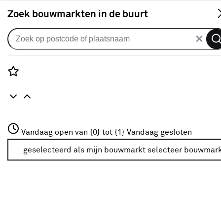
S
Zoek bouwmarkten in de buurt
Vulmiddelen
Verkrijgbaarheid
Rozenstraat 3
Vandaag open van {0} tot {1}
Vandaag gesloten
3772JH Amersfoort
Verkrijgbaarheid
+31 01234567
geselecteerd als mijn bouwmarkt
selecteer bouwmar
Meer over deze bouwmarkt
Je ziet alleen de filters die werken voor de producten die
in de lijst staan. Bij Karwei kan je filteren op
- Online kopen
- Op voorraad bij je geselecteerde bouwmarkt