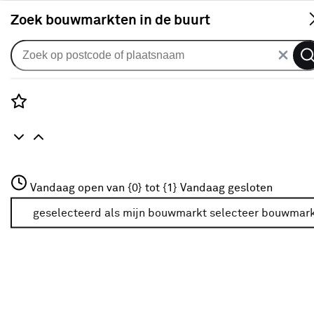
S
Zoek bouwmarkten in de buurt
Verf
Categorie
Rozenstraat 3
Vandaag open van {0} tot {1}
Vandaag gesloten
3772JH Amersfoort
Afbijt- & afweekmiddelen
(4)
+31 01234567
geselecteerd als mijn bouwmarkt
selecteer bouwmar
Meer over deze bouwmarkt
Afplakken & afdekken
(45)
Beugels & stelen
(11)
Kwasten
(26)