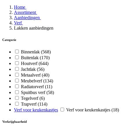
Home
Assortiment
Aanbiedingen
Verf
Lakken aanbiedingen
Categorie
Binnenlak
(568)
Buitenlak
(170)
Houtverf
(644)
Jachtlak
(56)
Metaalverf
(40)
Meubelverf
(134)
Radiatorverf
(11)
Spuitbus verf
(58)
Tegelverf
(6)
Trapverf
(114)
Verf voor keukenkastjes
Verf voor keukenkastjes
(18)
Verkrijgbaarheid