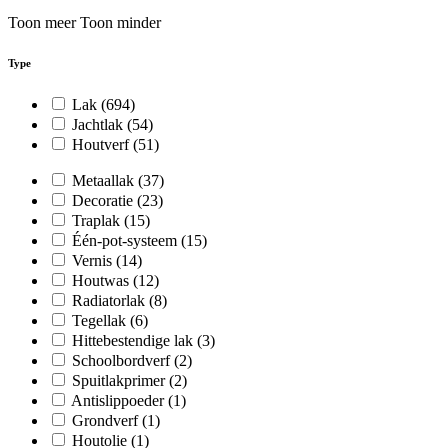
Toon meer
Toon minder
Type
Lak
(694)
Jachtlak
(54)
Houtverf
(51)
Metaallak
(37)
Decoratie
(23)
Traplak
(15)
Één-pot-systeem
(15)
Vernis
(14)
Houtwas
(12)
Radiatorlak
(8)
Tegellak
(6)
Hittebestendige lak
(3)
Schoolbordverf
(2)
Spuitlakprimer
(2)
Antislippoeder
(1)
Grondverf
(1)
Houtolie
(1)