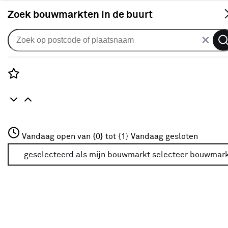
S
Zoek bouwmarkten in de buurt
Deurbeslag & raambeslag
Verkrijgbaarheid
Rozenstraat 3
Vandaag open van {0} tot {1}
Vandaag gesloten
3772JH Amersfoort
Verkrijgbaarheid
+31 01234567
geselecteerd als mijn bouwmarkt
selecteer bouwmar
Meer over deze bouwmarkt
Je ziet alleen de filters die werken voor de producten die
in de lijst staan. Bij Karwei kan je filteren op
- Online kopen
- Op voorraad bij je geselecteerde bouwmarkt