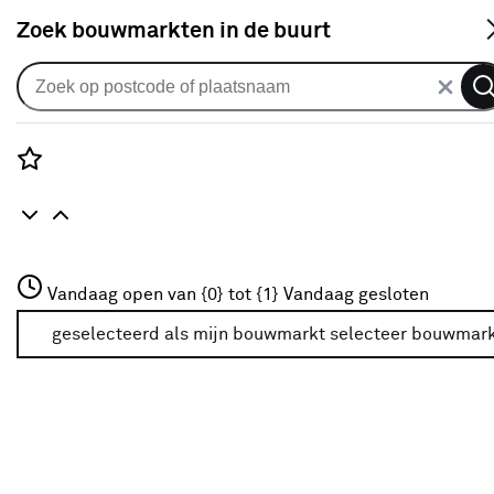
S
Zoek bouwmarkten in de buurt
Deuren
Categorie
Rozenstraat 3
Vandaag open van {0} tot {1}
Vandaag gesloten
3772JH Amersfoort
Cilinders
(47)
+31 01234567
geselecteerd als mijn bouwmarkt
selecteer bouwmar
Meer over deze bouwmarkt
Deurbeslag binnendeur
(262)
Deurbeslag buitendeur
(34)
Deurklinken
(164)