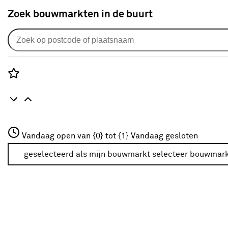
Zoek bouwmarkten in de buurt
Klusadvies
Wastafelmeubel met steigerbuizen
Rozenstraat 3
Vandaag open van {0} tot {1}
Vandaag gesloten
3772JH Amersfoort
+31 01234567
geselecteerd als mijn bouwmarkt
selecteer bouwmar
Meer over deze bouwmarkt