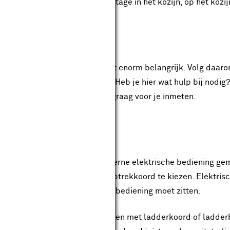
elijkheden. Kies je voor montage in het kozijn, op het kozij
bestellen van jaloezieën op maat enorm belangrijk. Volg daar
w raambekleding te bepalen. Heb je hier wat hulp bij nodig
 ervaren adviseurs de ramen graag voor je inmeten.
ng kiezen
oneel optrekkoord of met moderne elektrische bediening gem
raden we je aan om voor een optrekkoord te kiezen. Elektrisc
s bepaal je aan welke kant de bediening moet zitten.
e de jaloezieën wilt laten afwerken met ladderkoord of ladd