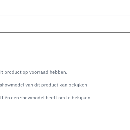
Home
Klusadvies
Advies over r
aan je winkelwagen
it product op voorraad hebben.
n je winkelwagen:
 showmodel van dit product kan bekijken
ft én een showmodel heeft om te bekijken
misgegaan...