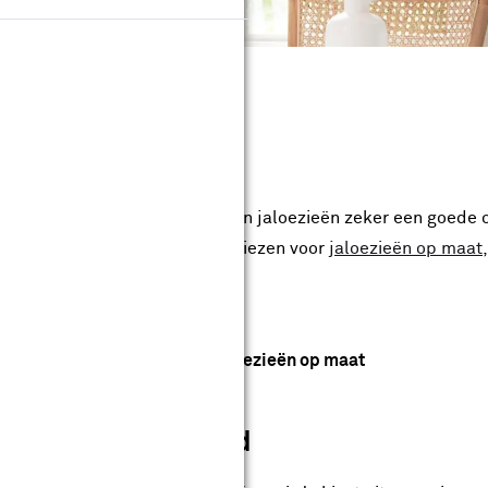
at
en praktische raamdecoratie, zijn jaloezieën zeker een goede 
 lichtinval te regelen. Door te kiezen voor
jaloezieën op maat
Bekijk alle jaloezieën op maat
 eenvoudig geregeld