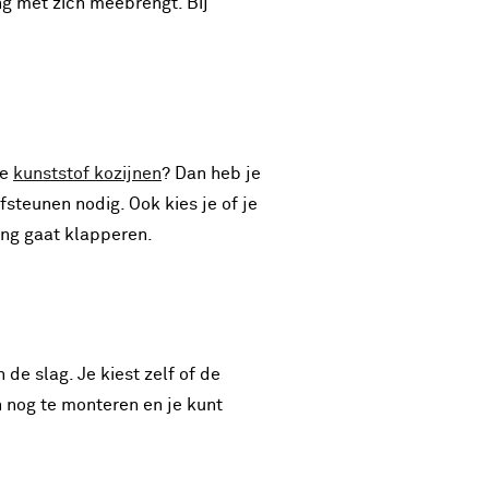
ng met zich meebrengt. Bij
je
kunststof kozijnen
? Dan heb je
steunen nodig. Ook kies je of je
ing gaat klapperen.
e slag. Je kiest zelf of de
n nog te monteren en je kunt