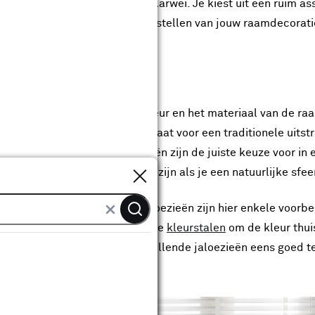
 doe je snel en eenvoudig bij Karwei. Je kiest uit een ruim a
 stap voor stap met het samenstellen van jouw raamdecorati
 de kleur van de jaloezie
t met het selecteren van de kleur en het materiaal van de raa
orbeeld houten jaloezieën op maat voor een traditionele uitstra
rne look? Kunststof jaloezieën zijn de juiste keuze voor in 
Sluiten
 jaloezieën op maat perfect zijn als je een natuurlijke sfeer
Witte, antraciet en zwarte jaloezieën zijn hier enkele voorbe
past? Bestel dan een of meerdere
kleurstalen
om de kleur thui
nze
bouwmarkten
om de verschillende jaloezieën eens goed te