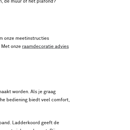
n, de muur of het plafond?
om onze meetinstructies
? Met onze
raamdecoratie advies
aakt worden. Als je graag
he bediening biedt veel comfort,
erband. Ladderkoord geeft de