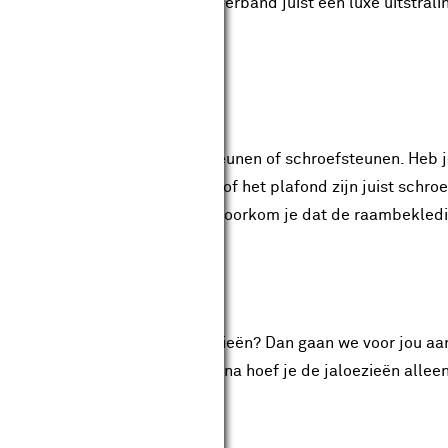
rakke afwerking, terwijl ladderband juist een luxe uitstrali
an deze afwerking.
den
ën heb je de keuze uit klemsteunen of schroefsteunen. Heb 
 Voor montage aan de muur of het plafond zijn juist schroef
oezieën wilt. Met spandraden voorkom je dat de raambekled
en
oor jou samengestelde jaloezieën? Dan gaan we voor jou aan d
bouwmarkt bezorgd worden. Daarna hoef je de jaloezieën allee
ambekleding.