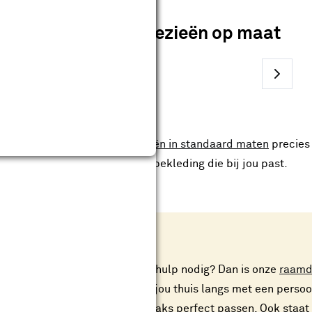
Shop jouw jaloezieën op maat
ard maten
maken, maar soms zijn
jaloezieën in standaard maten
precies 
assortiment en ontdek de raambekleding die bij jou past.
dvies aan huis
n van jouw jaloezieën advies of hulp nodig? Dan is onze
raamde
decoratie adviseurs komt bij jou thuis langs met een persoo
zeker weet dat de jaloezieën straks perfect passen. Ook staa