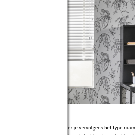
gewijze
t moeten komen te zien, selecteer je vervolgens het type raa