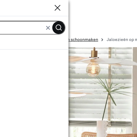
Sluiten
Sluiten
aamdecoratie: ophangen, inkorten en schoonmaken
Jaloezieën op 