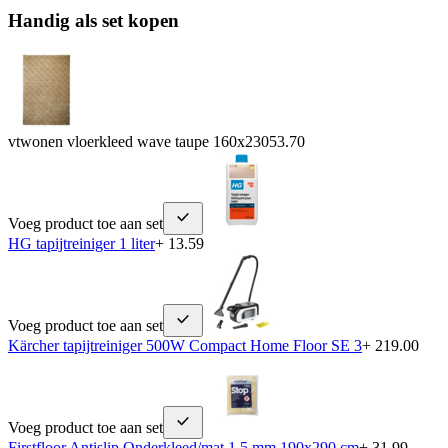
Handig als set kopen
vtwonen vloerkleed wave taupe 160x230
53.70
Voeg product toe aan set
HG tapijtreiniger 1 liter
+ 13.59
Voeg product toe aan set
Kärcher tapijtreiniger 500W Compact Home Floor SE 3
+ 219.00
Voeg product toe aan set
Firstfloor Antislip Onderkleed/mat 1,5 mm 190x290 cm
+ 31.99