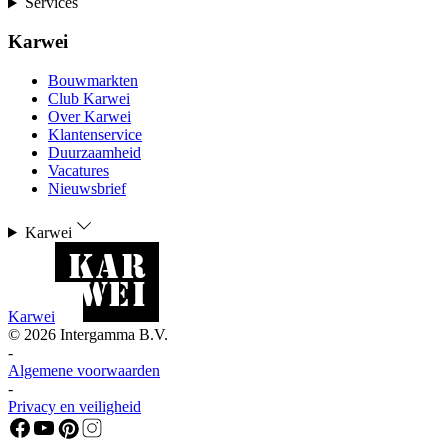
Services
Karwei
Bouwmarkten
Club Karwei
Over Karwei
Klantenservice
Duurzaamheid
Vacatures
Nieuwsbrief
Karwei
Karwei
©
2026
Intergamma B.V.
-
Algemene voorwaarden
-
Privacy en veiligheid