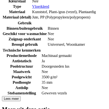
Kleurstaal
Nee
Type
Vloerkleed
Materiaal
Kunststof
,
Plant-/gras (vezel)
,
Plantaardig
Materiaal (detail)
Jute
,
PP (Polypropyleen/polypropeen)
Gebruik
Binnen/buitengebruik
Binnen
Geschikt voor wasmachine
Nee
Zuignap onderkant
Nee
Beoogd gebruik
Universeel
,
Woonkamer
Technische kenmerken
Productiemethode
Machinaal gemaakt
Antistatisch
Ja
Poolstructuur
Doorgesneden lus
Maatwerk
Nee
Poolgewicht
3500 g/m²
Poolhoogte
35 mm
Antislip
Nee
Stofsamenstelling
Geweven vezels
Lees meer