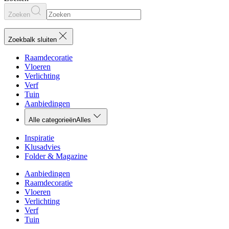
Zoeken
Zoekbalk sluiten
Raamdecoratie
Vloeren
Verlichting
Verf
Tuin
Aanbiedingen
Alle categorieën
Alles
Inspiratie
Klusadvies
Folder & Magazine
Aanbiedingen
Raamdecoratie
Vloeren
Verlichting
Verf
Tuin