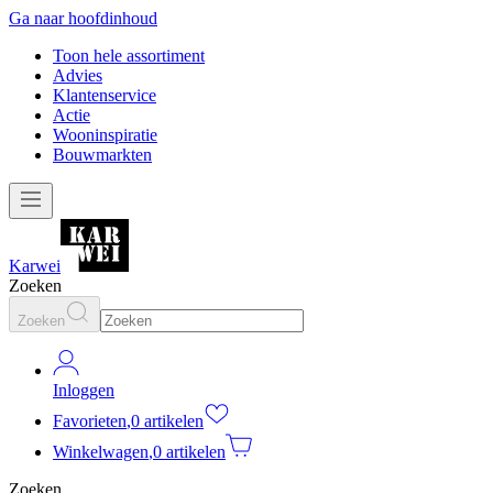
Ga naar hoofdinhoud
Toon hele assortiment
Advies
Klantenservice
Actie
Wooninspiratie
Bouwmarkten
Karwei
Zoeken
Zoeken
Inloggen
Favorieten
,
0 artikelen
Winkelwagen
,
0 artikelen
Zoeken